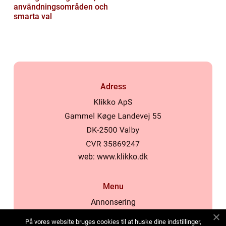
användningsområden och
smarta val
Adress
web:
www.klikko.dk
Menu
Annonsering
Om oss
På vores website bruges cookies til at huske dine indstillinger,