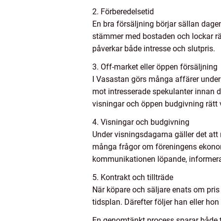
2. Förberedelsetid
En bra försäljning börjar sällan dage
stämmer med bostaden och lockar rät
påverkar både intresse och slutpris.
3. Off-market eller öppen försäljning
I Vasastan görs många affärer under
mot intresserade spekulanter innan den
visningar och öppen budgivning rätt 
4. Visningar och budgivning
Under visningsdagarna gäller det att 
många frågor om föreningens ekonomi
kommunikationen löpande, informerar 
5. Kontrakt och tillträde
När köpare och säljare enats om pris 
tidsplan. Därefter följer han eller hon
En genomtänkt process sparar både ti