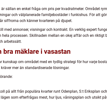
n är sällan en enkel fråga om pris per kvadratmeter. Området rym
ingar och välplanerade familjebostäder i funkishus. För att gör
år siffrorna och känner kvarteren på djupet.
till med annonser, visningar och kontrakt. En verklig expert fung
ela processen. Skillnaden mellan en okej affär och en riktigt br
h arbetssätt.
 bra mäklare i vasastan
 kunskap om området med en tydlig strategi för hur varje bost
 kräver mer än standardiserade lösningar.
görande:
l på allt från populära kvarter runt Odenplan, S:t Eriksplan oc
 lägen som efterfrågas mest, hur ljus, våningsplan och utsikt på