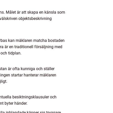
mans. Målet är att skapa en känsla som
välskriven objektsbeskrivning
öparbas kan mäklaren matcha bostaden
ra är en traditionell försäljning med
och tidplan.
stan är ofta kunniga och ställer
ingen startar hanterar mäklaren
ligt.
ntuella besiktningsklausuler och
ent byter händer.
lla inblandade känner sig tryggare,