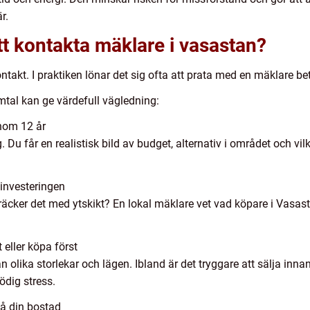
r.
att kontakta mäklare i vasastan?
takt. I praktiken lönar det sig ofta att prata med en mäklare bet
mtal kan ge värdefull vägledning:
inom 12 år
g. Du får en realistisk bild av budget, alternativ i området och vi
 investeringen
räcker det med ytskikt? En lokal mäklare vet vad köpare i Vasas
 eller köpa först
 olika storlekar och lägen. Ibland är det tryggare att sälja inna
ödig stress.
på din bostad