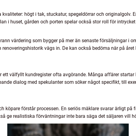
valiteter: högt i tak, stuckatur, spegeldörrar och originalgolv. 
slan i huset, gården och porten spelar också stor roll för intrycke
rann värdering som bygger på mer än senaste försäljningar i omr
 renoveringshistorik vägs in. De kan också bedöma när på året b
 ett välfyllt kundregister ofta avgörande. Många affärer start
nde dialog med spekulanter som söker något specifikt, till exem
och köpare förstår processen. En seriös mäklare svarar ärligt på 
så ge realistiska förväntningar inte bara säga det säljaren vill h