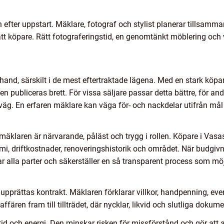
n efter uppstart. Mäklare, fotograf och stylist planerar tillsam
t köpare. Rätt fotograferingstid, en genomtänkt möblering och 
hand, särskilt i de mest eftertraktade lägena. Med en stark k
 publiceras brett. För vissa säljare passar detta bättre, för and
väg. En erfaren mäklare kan väga för- och nackdelar utifrån mål 
mäklaren är närvarande, påläst och trygg i rollen. Köpare i Vasa
, driftkostnader, renoveringshistorik och området. När budgivn
alla parter och säkerställer en så transparent process som möj
upprättas kontrakt. Mäklaren förklarar villkor, handpenning, eve
 affären fram till tillträdet, där nycklar, likvid och slutliga dokum
d och energi. Den minskar risken för missförstånd och gör att a