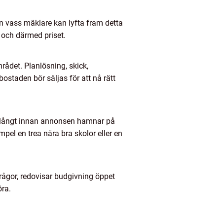
En vass mäklare kan lyfta fram detta
t och därmed priset.
ådet. Planlösning, skick,
ostaden bör säljas för att nå rätt
ar långt innan annonsen hamnar på
pel en trea nära bra skolor eller en
frågor, redovisar budgivning öppet
öra.