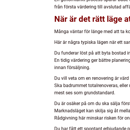
från första värdering till avslutad affä
När är det rätt läge 
Många väntar för länge med att ta kon
Här är några typiska lägen när ett sa
Du funderar löst på att byta bostad 
En tidig värdering ger bättre planerin
innan försäljning.
Du vill veta om en renovering är värd
Ska badrummet totalrenoveras, eller 
mest ses som grundstandard.
Du är osäker på om du ska sälja först
Marknadsläget kan skilja sig åt mellan
Rådgivning här minskar risken för on
Du har fått ett spontant erbjudande 