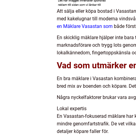
Att sälja eller köpa bostad i Vasasta
med kakelugnar till moderna vindsvån
en Mäklare Vasastan som
både först
En skicklig mäklare hjälper inte bara 
marknadsförare och trygg lots genom h
lokalkännedom, fingertoppskänsla oc
Vad som utmärker en
En bra mäklare i Vasastan kombinerar
bred mix av boenden och köpare. Det
Några nyckelfaktorer brukar vara av
Lokal expertis
En Vasastan-fokuserad mäklare har kol
mindre genomfartstrafik. De vet vilka
detaljer köpare faller för.