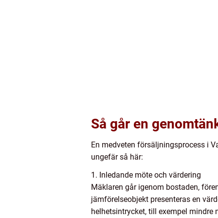
Så går en genomtänkt 
En medveten försäljningsprocess i Vasa
ungefär så här:
1. Inledande möte och värdering
Mäklaren går igenom bostaden, fören
jämförelseobjekt presenteras en vär
helhetsintrycket, till exempel mindre m