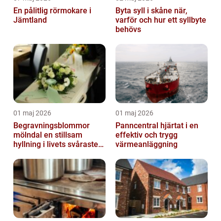
En pålitlig rörmokare i
Byta syll i skåne när,
Jämtland
varför och hur ett syllbyte
behövs
01 maj 2026
01 maj 2026
Begravningsblommor
Panncentral hjärtat i en
mölndal en stillsam
effektiv och trygg
hyllning i livets svåraste
värmeanläggning
stund