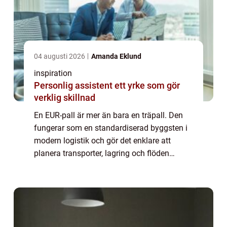
04 augusti 2026
Amanda Eklund
inspiration
Personlig assistent ett yrke som gör
verklig skillnad
En EUR-pall är mer än bara en träpall. Den
fungerar som en standardiserad byggsten i
modern logistik och gör det enklare att
planera transporter, lagring och flöden
genom hela leveranskedjan. När företag
väljer rätt palltyp får de en stabil bas för s...