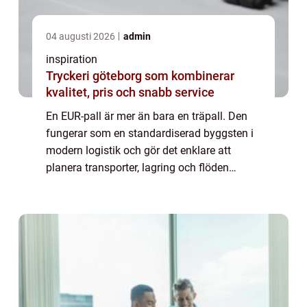
04 augusti 2026
admin
inspiration
Tryckeri göteborg som kombinerar
kvalitet, pris och snabb service
En EUR-pall är mer än bara en träpall. Den
fungerar som en standardiserad byggsten i
modern logistik och gör det enklare att
planera transporter, lagring och flöden
genom hela leveranskedjan. När företag
väljer rätt palltyp får de en stabil bas för s...