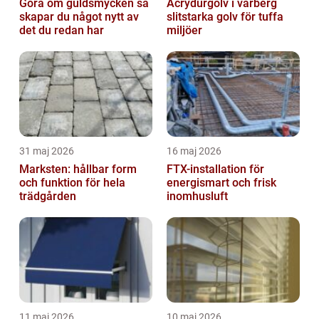
Göra om guldsmycken så
Acrydurgolv i varberg
skapar du något nytt av
slitstarka golv för tuffa
det du redan har
miljöer
31 maj 2026
16 maj 2026
Marksten: hållbar form
FTX-installation för
och funktion för hela
energismart och frisk
trädgården
inomhusluft
11 maj 2026
10 maj 2026