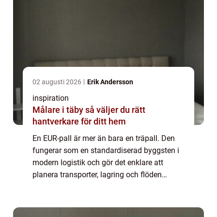
02 augusti 2026
Erik Andersson
inspiration
Målare i täby så väljer du rätt
hantverkare för ditt hem
En EUR-pall är mer än bara en träpall. Den
fungerar som en standardiserad byggsten i
modern logistik och gör det enklare att
planera transporter, lagring och flöden
genom hela leveranskedjan. När företag
väljer rätt palltyp får de en stabil bas för s...