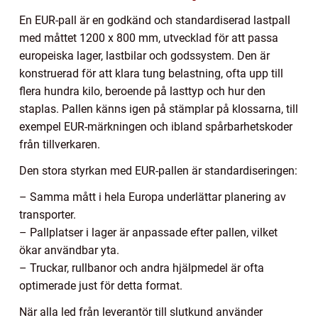
En EUR-pall är en godkänd och standardiserad lastpall
med måttet 1200 x 800 mm, utvecklad för att passa
europeiska lager, lastbilar och godssystem. Den är
konstruerad för att klara tung belastning, ofta upp till
flera hundra kilo, beroende på lasttyp och hur den
staplas. Pallen känns igen på stämplar på klossarna, till
exempel EUR-märkningen och ibland spårbarhetskoder
från tillverkaren.
Den stora styrkan med EUR-pallen är standardiseringen:
– Samma mått i hela Europa underlättar planering av
transporter.
– Pallplatser i lager är anpassade efter pallen, vilket
ökar användbar yta.
– Truckar, rullbanor och andra hjälpmedel är ofta
optimerade just för detta format.
När alla led från leverantör till slutkund använder