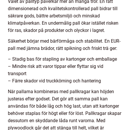
Valet av palltyp påverkar mer än många tror. En rätt
dimensionerad och kvalitetskontrollerad pall bidrar till
säkrare gods, bättre arbetsmiljö och minskad
klimatpåverkan. En undermålig pall ökar istället risken
för ras, skador på produkter och olyckor i lagret.
Säkerhet börjar med bärförmåga och stabilitet. En EUR-
pall med jämna brädor, rätt spikning och friskt trä ger:
– Stadig bas för stapling av kartonger och emballage
– Mindre risk att varor tippar eller flyttar sig vid
transport
– Färre skador vid truckkörning och hantering
När pallarna kombineras med pallkragar kan höjden
justeras efter godset. Det gör att samma pall kan
användas för både låg och hög last, utan att kartonger
behöver staplas för högt eller för löst. Pallkragar skapar
dessutom en skyddande låda runt varorna. Med
plywoodlock går det att stänga till helt, vilket är