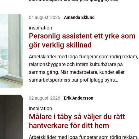
varumärket i fikarummet, på...
04 augusti 2026
Amanda Eklund
inspiration
Personlig assistent ett yrke som
gör verklig skillnad
Arbetskläder med loga fungerar som rörlig reklam,
relationsbyggare och intern kulturbärare på
samma gång. När medarbetare, kunder eller
samarbetspartners bär profilplagg syns
varumärket i fikarummet, på...
02 augusti 2026
Erik Andersson
inspiration
Målare i täby så väljer du rätt
hantverkare för ditt hem
Arbetskläder med loga fungerar som rörlig reklam,