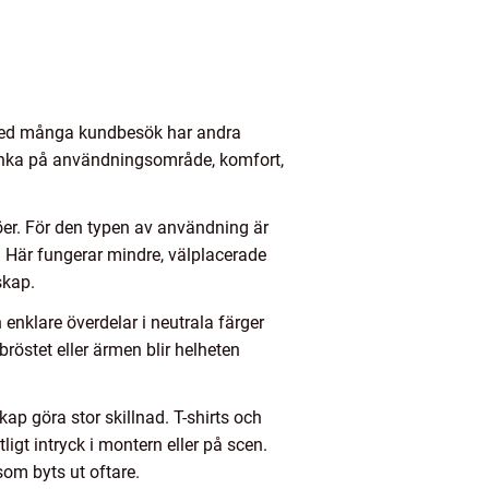
m med många kundbesök har andra
 tänka på användningsområde, komfort,
jöer. För den typen av användning är
. Här fungerar mindre, välplacerade
skap.
ch enklare överdelar i neutrala färger
röstet eller ärmen blir helheten
ap göra stor skillnad. T-shirts och
igt intryck i montern eller på scen.
om byts ut oftare.