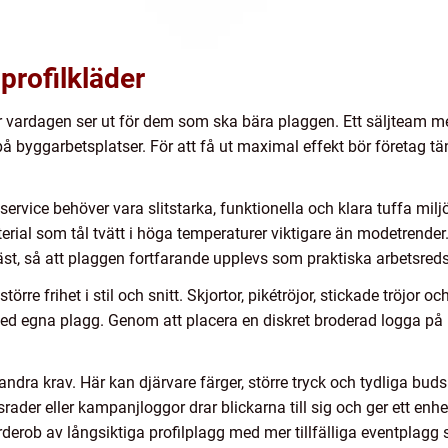
 profilkläder
 hur vardagen ser ut för dem som ska bära plaggen. Ett säljtea
 på byggarbetsplatser. För att få ut maximal effekt bör företag
service behöver vara slitstarka, funktionella och klara tuffa mil
erial som tål tvätt i höga temperaturer viktigare än modetrender
bäst, så att plaggen fortfarande upplevs som praktiska arbetsred
rre frihet i stil och snitt. Skjortor, pikétröjor, stickade tröjor o
ed egna plagg. Genom att placera en diskret broderad logga på b
ndra krav. Här kan djärvare färger, större tryck och tydliga budsk
der eller kampanjloggor drar blickarna till sig och ger ett enhetl
rob av långsiktiga profilplagg med mer tillfälliga eventplagg s