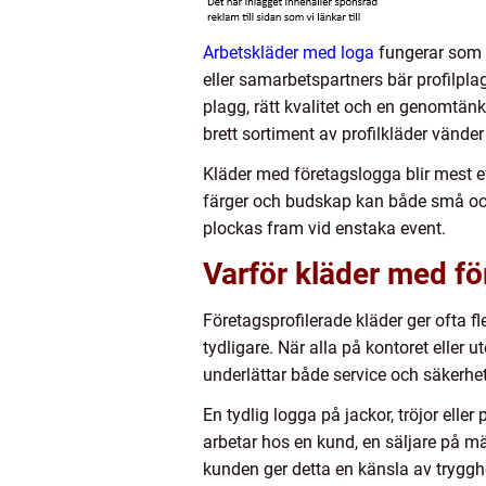
Arbetskläder med loga
fungerar som r
eller samarbetspartners bär profilpl
plagg, rätt kvalitet och en genomtänk
brett sortiment av profilkläder vände
Kläder med företagslogga blir mest eff
färger och budskap kan både små och s
plockas fram vid enstaka event.
Varför kläder med fö
Företagsprofilerade kläder ger ofta f
tydligare. När alla på kontoret eller 
underlättar både service och säkerhet
En tydlig logga på jackor, tröjor ell
arbetar hos en kund, en säljare på m
kunden ger detta en känsla av tryggh