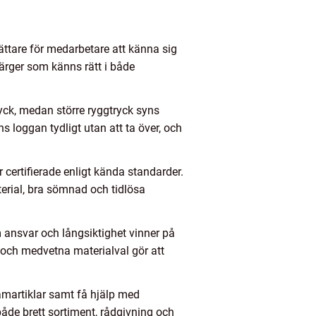
lättare för medarbetare att känna sig
Färger som känns rätt i både
ryck, medan större ryggtryck syns
 loggan tydligt utan att ta över, och
er certifierade enligt kända standarder.
erial, bra sömnad och tidlösa
m ansvar och långsiktighet vinner på
l och medvetna materialval gör att
lamartiklar samt få hjälp med
 både brett sortiment, rådgivning och