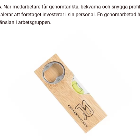
as. När medarbetare får genomtänkta, bekväma och snygga profi
erar att företaget investerar i sin personal. En genomarbetad he
änslan i arbetsgruppen.