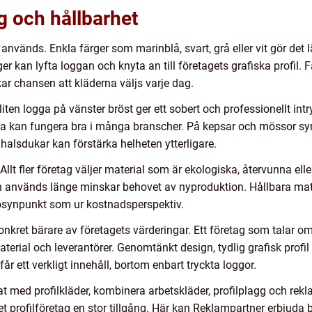
g och hållbarhet
nvänds. Enkla färger som marinblå, svart, grå eller vit gör det 
kan lyfta loggan och knyta an till företagets grafiska profil. 
ar chansen att kläderna väljs varje dag.
liten logga på vänster bröst ger ett sobert och professionellt int
a kan fungera bra i många branscher. På kepsar och mössor syns
halsdukar kan förstärka helheten ytterligare.
 Allt fler företag väljer material som är ekologiska, återvunna ell
och används länge minskar behovet av nyproduktion. Hållbara mat
ljösynpunkt som ur kostnadsperspektiv.
nkret bärare av företagets värderingar. Ett företag som talar o
erial och leverantörer. Genomtänkt design, tydlig grafisk profi
r ett verkligt innehåll, bortom enbart tryckta loggor.
rat med profilkläder, kombinera arbetskläder, profilplagg och rek
ret profilföretag en stor tillgång. Här kan Reklampartner erbjuda