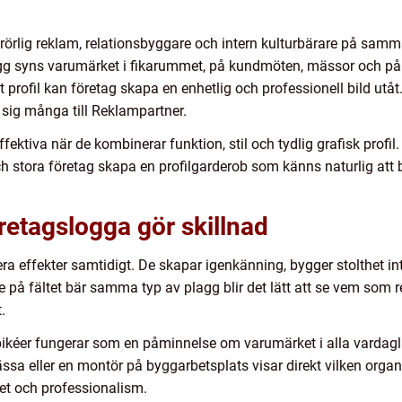
örlig reklam, relationsbyggare och intern kulturbärare på sam
agg syns varumärket i fikarummet, på kundmöten, mässor och på vä
t profil kan företag skapa en enhetlig och professionell bild utåt
r sig många till Reklampartner.
ektiva när de kombinerar funktion, stil och tydlig grafisk profil
tora företag skapa en profilgarderob som känns naturlig att bär
retagslogga gör skillnad
lera effekter samtidigt. De skapar igenkänning, bygger stolthet 
ute på fältet bär samma typ av plagg blir det lätt att se vem som r
.
er pikéer fungerar som en påminnelse om varumärket i alla vardag
ässa eller en montör på byggarbetsplats visar direkt vilken orga
et och professionalism.