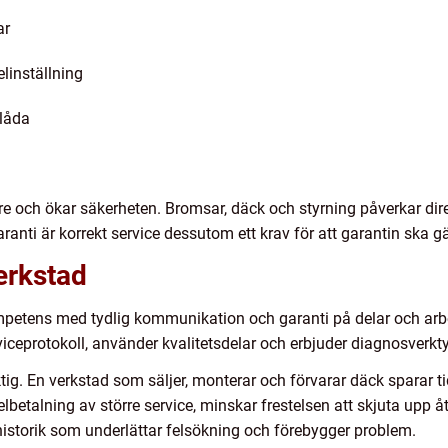
ar
linställning
llåda
gare och ökar säkerheten. Bromsar, däck och styrning påverkar dir
ranti är korrekt service dessutom ett krav för att garantin ska gä
erkstad
petens med tydlig kommunikation och garanti på delar och arbet
rviceprotokoll, använder kvalitetsdelar och erbjuder diagnosverkt
ig. En verkstad som säljer, monterar och förvarar däck sparar t
lbetalning av större service, minskar frestelsen att skjuta upp
istorik som underlättar felsökning och förebygger problem.