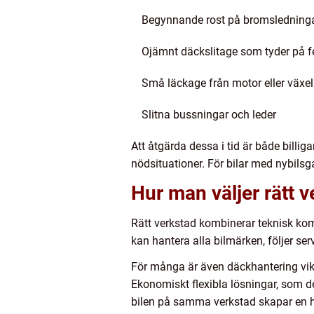
Begynnande rost på bromsledning
Ojämnt däckslitage som tyder på fe
Små läckage från motor eller växe
Slitna bussningar och leder
Att åtgärda dessa i tid är både billi
nödsituationer. För bilar med nybilsga
Hur man väljer rätt v
Rätt verkstad kombinerar teknisk kom
kan hantera alla bilmärken, följer se
För många är även däckhantering vikt
Ekonomiskt flexibla lösningar, som de
bilen på samma verkstad skapar en h