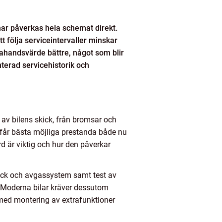
nnar påverkas hela schemat direkt.
 följa serviceintervaller minskar
rahandsvärde bättre, något som blir
nterad servicehistorik och
d av bilens skick, från bromsar och
n får bästa möjliga prestanda både nu
d är viktig och hur den påverkar
 däck och avgassystem samt test av
gå. Moderna bilar kräver dessutom
med montering av extrafunktioner