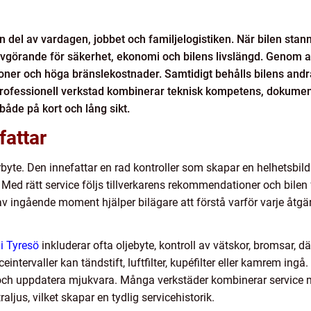
en del av vardagen, jobbet och familjelogistiken. När bilen sta
vgörande för säkerhet, ekonomi och bilens livslängd. Genom att
ationer och höga bränslekostnader. Samtidigt behålls bilens and
En professionell verkstad kombinerar teknisk kompetens, dokume
 både på kort och lång sikt.
fattar
erbyte. Den innefattar en rad kontroller som skapar en helhetsbil
 Med rätt service följs tillverkarens rekommendationer och bile
 ingående moment hjälper bilägare att förstå varför varje åtgär
 i Tyresö
inkluderar ofta oljebyte, kontroll av vätskor, bromsar,
ceintervaller kan tändstift, luftfilter, kupéfilter eller kamrem in
r och uppdatera mjukvara. Många verkstäder kombinerar service 
ljus, vilket skapar en tydlig servicehistorik.