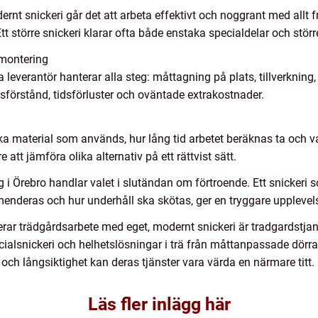
ernt snickeri går det att arbeta effektivt och noggrant med allt fr
 större snickeri klarar ofta både enstaka specialdelar och större s
l montering
verantör hanterar alla steg: måttagning på plats, tillverkning,
sförstånd, tidsförluster och oväntade extrakostnader.
ka material som används, hur lång tid arbetet beräknas ta och va
e att jämföra olika alternativ på ett rättvist sätt.
 Örebro handlar valet i slutändan om förtroende. Ett snickeri som
kommenderas och hur underhåll ska skötas, ger en tryggare uppleve
r trädgårdsarbete med eget, modernt snickeri är tradgardstjanst.
ialsnickeri och helhetslösningar i trä från måttanpassade dörrar 
 och långsiktighet kan deras tjänster vara värda en närmare titt.
Läs fler inlägg här