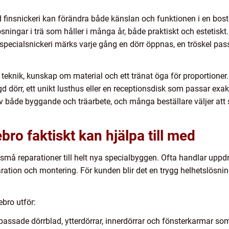
insnickeri kan förändra både känslan och funktionen i en bostad
ösningar i trä som håller i många år, både praktiskt och estetisk
pecialsnickeri märks varje gång en dörr öppnas, en tröskel passe
 teknik, kunskap om material och ett tränat öga för proportione
d dörr, ett unikt lusthus eller en receptionsdisk som passar exakt
n av både byggande och träarbete, och många beställare väljer att
bro faktiskt kan hjälpa till med
n små reparationer till helt nya specialbyggen. Ofta handlar upp
paration och montering. För kunden blir det en trygg helhetslö
bro utför:
passade dörrblad, ytterdörrar, innerdörrar och fönsterkarmar so