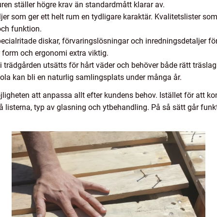
turen ställer högre krav än standardmått klarar av.
ljer som ger ett helt rum en tydligare karaktär. Kvalitetslister s
och funktion.
cialritade diskar, förvaringslösningar och inredningsdetaljer för
r form och ergonomi extra viktig.
 i trädgården utsätts för hårt väder och behöver både rätt träslag
ergola kan bli en naturlig samlingsplats under många år.
öjligheten att anpassa allt efter kundens behov. Istället för at
l på listerna, typ av glasning och ytbehandling. På så sätt går fun