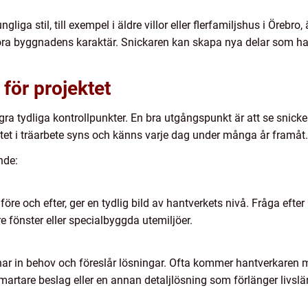
iga stil, till exempel i äldre villor eller flerfamiljshus i Örebro, 
öra byggnadens karaktär. Snickaren kan skapa nya delar som harm
 för projektet
ågra tydliga kontrollpunkter. En bra utgångspunkt är att se snicke
et i träarbete syns och känns varje dag under många år framåt.
nde:
 före och efter, ger en tydlig bild av hantverkets nivå. Fråga efte
e fönster eller specialbyggda utemiljöer.
ssnar in behov och föreslår lösningar. Ofta kommer hantverkaren
 smartare beslag eller en annan detaljlösning som förlänger livsl