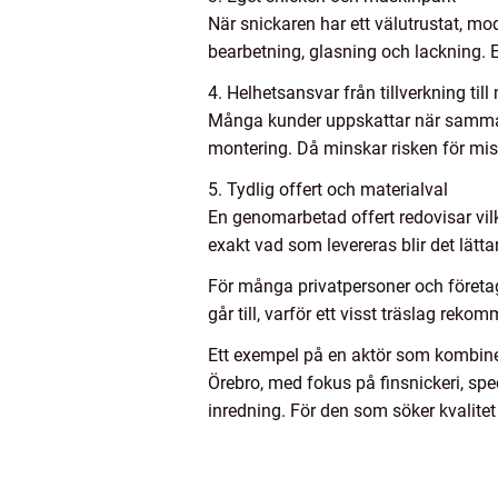
När snickaren har ett välutrustat, mod
bearbetning, glasning och lackning. Ett
4. Helhetsansvar från tillverkning til
Många kunder uppskattar när samma le
montering. Då minskar risken för mis
5. Tydlig offert och materialval
En genomarbetad offert redovisar vil
exakt vad som levereras blir det lättar
För många privatpersoner och företag i
går till, varför ett visst träslag re
Ett exempel på en aktör som kombinera
Örebro, med fokus på finsnickeri, spec
inredning. För den som söker kvalitet