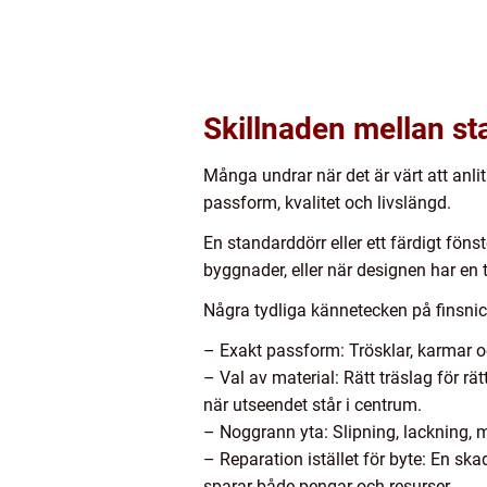
Skillnaden mellan st
Många undrar när det är värt att anlit
passform, kvalitet och livslängd.
En standarddörr eller ett färdigt fön
byggnader, eller när designen har en t
Några tydliga kännetecken på finsnic
– Exakt passform: Trösklar, karmar oc
– Val av material: Rätt träslag för rä
när utseendet står i centrum.
– Noggrann yta: Slipning, lackning, m
– Reparation istället för byte: En skad
sparar både pengar och resurser.