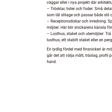
väggar eller i nya projekt där arkitek
– Trösklar, lister och foder: Små deta
som tål slitage och passar både stil 
– Receptionsdiskar och inredning: Spe
miljöer. Här blir snickarens känsla fö
– Lusthus, staket och utemiljöer: Trä
lusthus, ett stabilt staket eller en p
En tydlig fördel med finsnickeri är m
går det att välja mått, träslag, profi
hand.