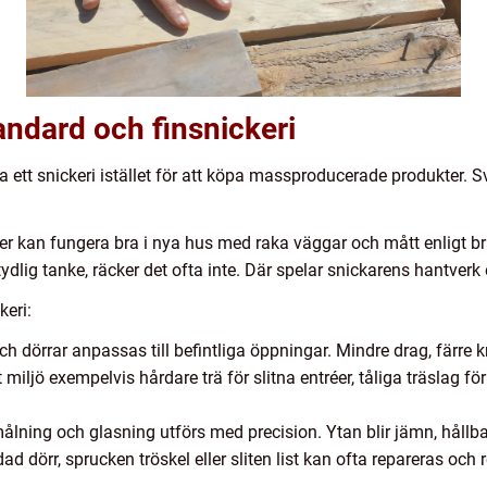
andard och finsnickeri
a ett snickeri istället för att köpa massproducerade produkter. S
ster kan fungera bra i nya hus med raka väggar och mått enligt 
ydlig tanke, räcker det ofta inte. Där spelar snickarens hantverk
keri:
h dörrar anpassas till befintliga öppningar. Mindre drag, färre kn
tt miljö exempelvis hårdare trä för slitna entréer, tåliga träslag
ålning och glasning utförs med precision. Ytan blir jämn, hållba
ad dörr, sprucken tröskel eller sliten list kan ofta repareras och r