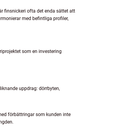
är finsnickeri ofta det enda sättet att
onierar med befintliga profiler,
riprojektet som en investering
r liknande uppdrag: dörrbyten,
 med förbättringar som kunden inte
ängden.