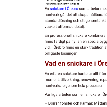
En
snickare i Örebro
som arbetar med f
hantverk går det att skapa hållbara l
standardlösning och ett genomtänkt s
vackert utformad detalj.
En professionell snickare kombinerar
finns färdigt på hyllan en specialbygg
vid. I Örebro finns en stark traditio
billigaste lösningen.
Vad en snickare i Öre
En erfaren snickare hanterar allt frå
moment: tillverkning, renovering, re
hantverkare genom hela processen.
Vanliga arbeten som en snickare i Öre
– Dörrar, fönster och karmar: Måttan