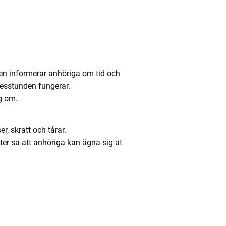
nsen informerar anhöriga om tid och
nesstunden fungerar.
ig om.
, skratt och tårar.
yter så att anhöriga kan ägna sig åt