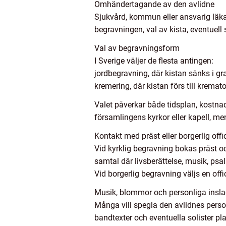
Omhändertagande av den avlidne
Sjukvård, kommun eller ansvarig läkare
begravningen, val av kista, eventuell
Val av begravningsform
I Sverige väljer de flesta antingen:
jordbegravning, där kistan sänks i gra
kremering, där kistan förs till krema
Valet påverkar både tidsplan, kostna
församlingens kyrkor eller kapell, men
Kontakt med präst eller borgerlig offi
Vid kyrklig begravning bokas präst oc
samtal där livsberättelse, musik, ps
Vid borgerlig begravning väljs en off
Musik, blommor och personliga insl
Många vill spegla den avlidnes person
bandtexter och eventuella solister pla