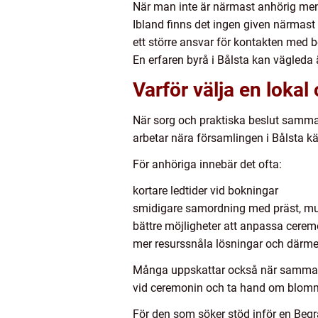
När man inte är närmast anhörig men 
Ibland finns det ingen given närmast a
ett större ansvar för kontakten med 
En erfaren byrå i Bålsta kan vägleda ä
Varför välja en lokal
När sorg och praktiska beslut samma
arbetar nära församlingen i Bålsta kä
För anhöriga innebär det ofta:
kortare ledtider vid bokningar
smidigare samordning med präst, mus
bättre möjligheter att anpassa ceremo
mer resurssnåla lösningar och därm
Många uppskattar också när samma kon
vid ceremonin och ta hand om blommor
För den som söker stöd inför en Beg