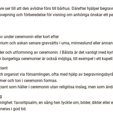
 ser till att den avlidne förs till bårhus. Därefter hjälper begra
 svepning och förberedelse för visning om anhöriga önskar ett p
v under ceremonin eller kort efter
torium och askan senare gravsätts i urna, minneslund eller annan
der och utformning av ceremonin. I Bålsta är det vanligt med ky
 borgerliga ceremonier är också möjliga, till exempel i ett kapell 
ciant
h organist via församlingen, ofta med hjälp av begravningsbyrån
almer och ton i ceremonin formas.
iciant som håller i ceremonin utan religiösa inslag, men som än
ag
lighet: favoritpsalm, en sång hen tyckte om, bilder, dikter eller
neras i god tid.