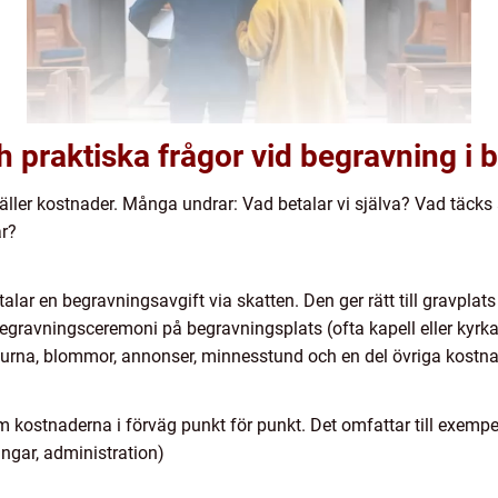
h praktiska frågor vid begravning i b
ller kostnader. Många undrar: Vad betalar vi själva? Vad täcks
ar?
alar en begravningsavgift via skatten. Den ger rätt till gravplats
för begravningsceremoni på begravningsplats (ofta kapell eller k
, urna, blommor, annonser, minnesstund och en del övriga kostn
n
 kostnaderna i förväg punkt för punkt. Det omfattar till exempe
ngar, administration)