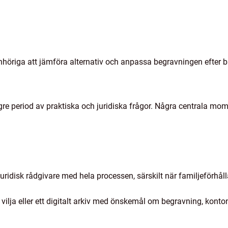
ör anhöriga att jämföra alternativ och anpassa begravningen efte
ngre period av praktiska och juridiska frågor. Några centrala mom
uridisk rådgivare med hela processen, särskilt när familjeförhål
 vilja eller ett digitalt arkiv med önskemål om begravning, konto