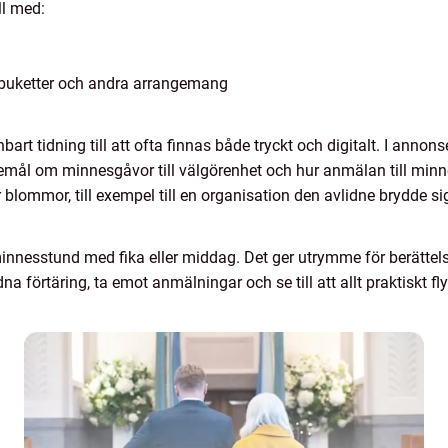
ll med:
ndbuketter och andra arrangemang
rt tidning till att ofta finnas både tryckt och digitalt. I anno
kemål om minnesgåvor till välgörenhet och hur anmälan till min
 blommor, till exempel till en organisation den avlidne brydde s
nesstund med fika eller middag. Det ger utrymme för berättelser
 förtäring, ta emot anmälningar och se till att allt praktiskt fl