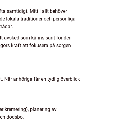
 samtidigt. Mitt i allt behöver
e lokala traditioner och personliga
trådar.
ett avsked som känns sant för den
igörs kraft att fokusera på sorgen
t. När anhöriga får en tydlig överblick
r kremering), planering av
och dödsbo.