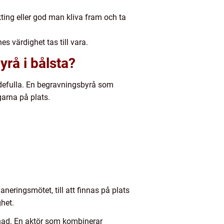
kting eller god man kliva fram och ta
s värdighet tas till vara.
yrå i bålsta?
rdefulla. En begravningsbyrå som
garna på plats.
eringsmötet, till att finnas på plats
het.
lnad. En aktör som kombinerar