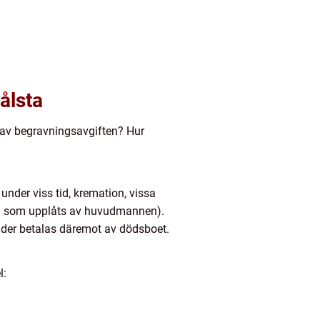
ålsta
 av begravningsavgiften? Hur
 under viss tid, kremation, vissa
yrka som upplåts av huvudmannen).
ader betalas däremot av dödsboet.
l: