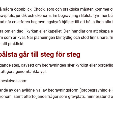
å några ögonblick. Chock, sorg och praktiska måsten kommer ofta
ravplats, juridik och ekonomi. En begravning i Bålsta rymmer båd
d när en erfaren begravningsbyrå hjälper till att hålla ihop alla 
ra om en dag i kyrkan eller kapellet. Den handlar om att skapa 
 som är kvar. När planeringen blir tydlig och stöd finns nära, fr
allt praktiskt.
lsta går till steg för steg
gande steg, oavsett om begravningen sker kyrkligt eller borgerlig
e att göra genomtänkta val.
a beskrivas som:
de av den avlidne, val av begravningsform (jordbegravning elle
 ekonomi samt efterföljande frågor som gravplats, minnesstund 