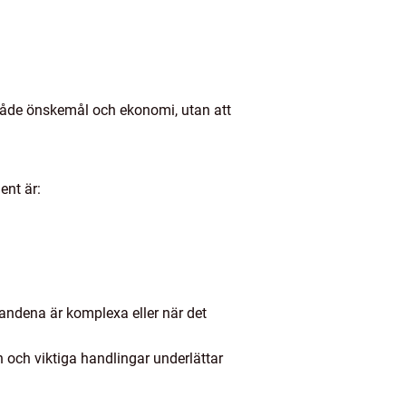
r både önskemål och ekonomi, utan att
ent är:
landena är komplexa eller när det
n och viktiga handlingar underlättar