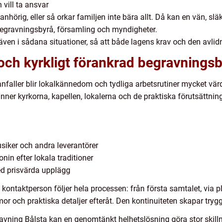
vill ta ansvar
nhörig, eller så orkar familjen inte bära allt. Då kan en vän, slä
begravningsbyrå, församling och myndigheter.
ven i sådana situationer, så att både lagens krav och den avlidne
 och kyrkligt förankrad begravningsb
nfaller blir lokalkännedom och tydliga arbetsrutiner mycket vä
nner kyrkorna, kapellen, lokalerna och de praktiska förutsättnin
iker och andra leverantörer
nin efter lokala traditioner
ed prisvärda upplägg
taktperson följer hela processen: från första samtalet, via plan
 och praktiska detaljer efteråt. Den kontinuiteten skapar trygg
ravning Bålsta kan en genomtänkt helhetslösning göra stor skil