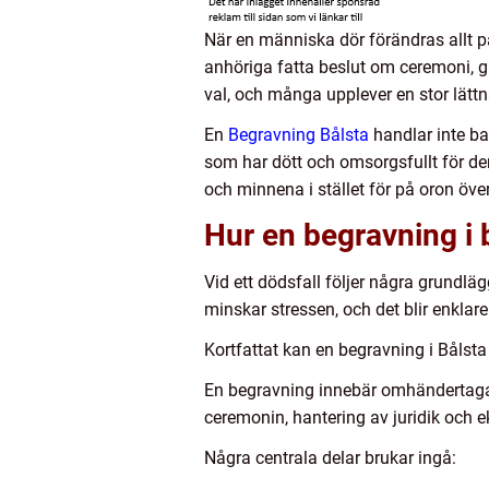
När en människa dör förändras allt p
anhöriga fatta beslut om ceremoni, g
val, och många upplever en stor lättna
En
Begravning Bålsta
handlar inte ba
som har dött och omsorgsfullt för dem
och minnena i stället för på oron över 
Hur en begravning i bå
Vid ett dödsfall följer några grundläg
minskar stressen, och det blir enklar
Kortfattat kan en begravning i Bålst
En begravning innebär omhändertagan
ceremonin, hantering av juridik och
Några centrala delar brukar ingå: