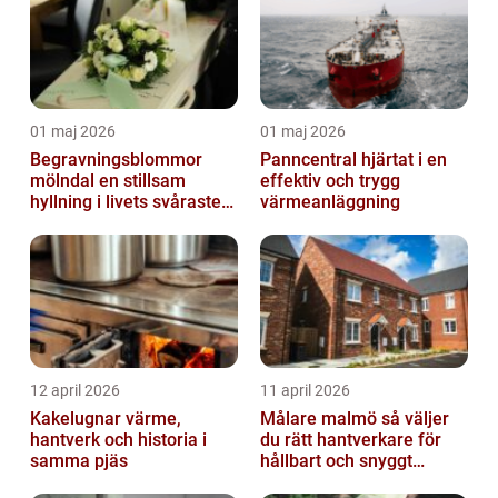
01 maj 2026
01 maj 2026
Begravningsblommor
Panncentral hjärtat i en
mölndal en stillsam
effektiv och trygg
hyllning i livets svåraste
värmeanläggning
stund
12 april 2026
11 april 2026
Kakelugnar värme,
Målare malmö så väljer
hantverk och historia i
du rätt hantverkare för
samma pjäs
hållbart och snyggt
resultat