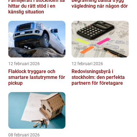
Familjerätt i stockholm så
Begravning bålsta trygg
hittar du rätt stöd i en
vägledning när någon dör
känslig situation
12 februari 2026
12 februari 2026
Flaklock tryggare och
Redovisningsbyrå i
smartare lastutrymme för
stockholm: den perfekta
pickup
partnern för företagare
08 februari 2026