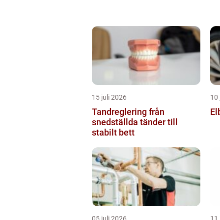
15 juli 2026
10 
Tandreglering från
El
snedställda tänder till
stabilt bett
05 juli 2026
11 