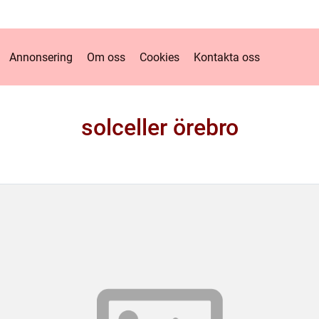
Annonsering
Om oss
Cookies
Kontakta oss
solceller örebro