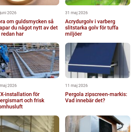
juni 2026
31 maj 2026
ra om guldsmycken så
Acrydurgolv i varberg
apar du något nytt av det
slitstarka golv för tuffa
 redan har
miljöer
 maj 2026
11 maj 2026
X-installation för
Pergola zipscreen-markis:
ergismart och frisk
Vad innebär det?
omhusluft