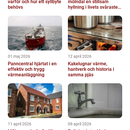
varför och hur ett syllbyte
mölndal en stillsam
behövs
hyllning i livets svåraste
stund
01 maj 2026
12 april 2026
Panncentral hjärtat i en
Kakelugnar värme,
effektiv och trygg
hantverk och historia i
värmeanläggning
samma pjäs
11 april 2026
09 april 2026