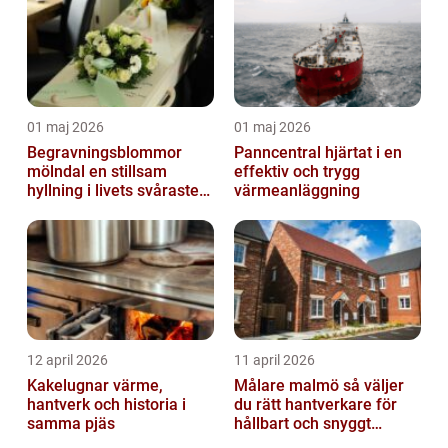
01 maj 2026
01 maj 2026
Begravningsblommor
Panncentral hjärtat i en
mölndal en stillsam
effektiv och trygg
hyllning i livets svåraste
värmeanläggning
stund
12 april 2026
11 april 2026
Kakelugnar värme,
Målare malmö så väljer
hantverk och historia i
du rätt hantverkare för
samma pjäs
hållbart och snyggt
resultat