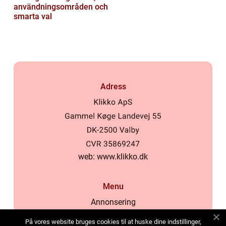
användningsområden och
smarta val
Adress
web:
www.klikko.dk
Menu
Annonsering
Om oss
På vores website bruges cookies til at huske dine indstillinger,