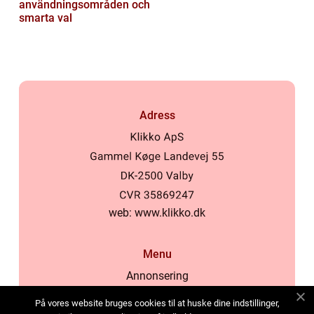
användningsområden och
smarta val
Adress
web:
www.klikko.dk
Menu
Annonsering
Om oss
På vores website bruges cookies til at huske dine indstillinger,
Cookies