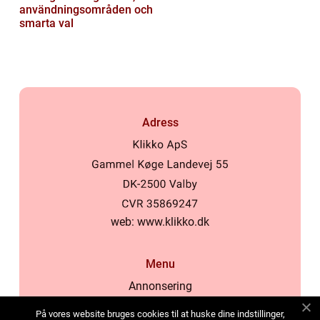
användningsområden och
smarta val
Adress
web:
www.klikko.dk
Menu
Annonsering
Om oss
På vores website bruges cookies til at huske dine indstillinger,