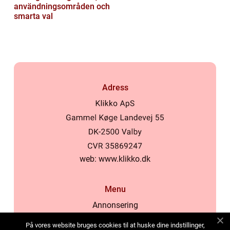
användningsområden och
smarta val
Adress
web:
www.klikko.dk
Menu
Annonsering
Om oss
På vores website bruges cookies til at huske dine indstillinger,