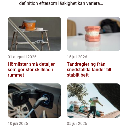
definition eftersom läskighet kan variera
mellan individer. Trots det finns det några
karaktäristiska drag som ofta förknipp...
01 augusti 2026
15 juli 2026
Hörnlister små detaljer
Tandreglering från
som gör stor skillnad i
snedställda tänder till
rummet
stabilt bett
10 juli 2026
05 juli 2026