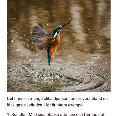
Det finns en mängd olika djur som anses vara bland de
läskigaste i världen. Här är några exempel:
1. Spindlar: Med sina otäcka åtta ben och förmåga att