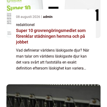
08 augusti 2026
admin
redaktionel
Super 10 grovrengöringsmedlet som
förenklar städningen hemma och på
jobbet
Vad definierar världens läskigaste djur? När
man talar om världens läskigaste djur kan
det vara svårt att fastställa en exakt
definition eftersom läskighet kan variera
mellan individer. Trots det finns det några
karaktäristiska drag som ofta förknipp...