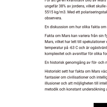
För att ge en kvantitativ bild av Mars
ungefär 38% av jordens, vilket skulle
5515 kg/m3. Med ett polariseringstak
observera.
En diskussion om hur olika fakta om 
Fakta om Mars kan variera från sin f
Mars, vilket har lett till spekulation
temperatur på -63 C och är ogästvänli
komplexitet och avsnittar för olika 
En historisk genomgång av för- och 
Historiskt sett har fakta om Mars vä
fantasier om civilisationer och intell
illusioner och att möjligheten till in
metodik och konstant undersökning a