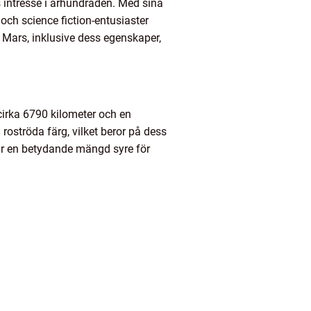
intresse i århundraden. Med sina
ch science fiction-entusiaster
m Mars, inklusive dess egenskaper,
cirka 6790 kilometer och en
roströda färg, vilket beror på dess
ar en betydande mängd syre för