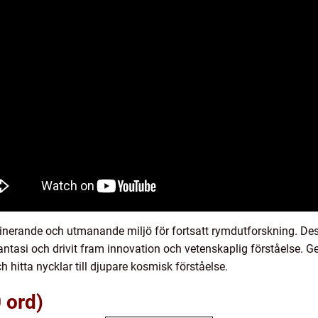
cinerande och utmanande miljö för fortsatt rymdutforskning. De
antasi och drivit fram innovation och vetenskaplig förståelse. G
 hitta nycklar till djupare kosmisk förståelse.
 ord)