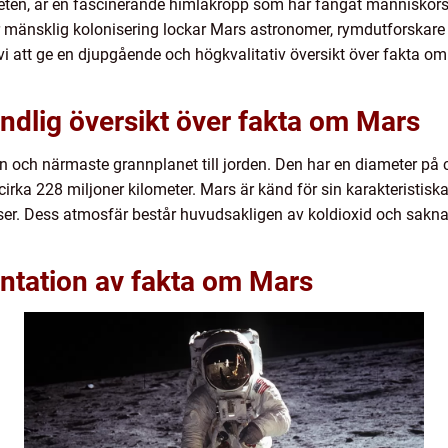
en, är en fascinerande himlakropp som har fångat människors 
 mänsklig kolonisering lockar Mars astronomer, rymdutforskare o
vi att ge en djupgående och högkvalitativ översikt över fakta o
ndlig översikt över fakta om Mars
en och närmaste grannplanet till jorden. Den har en diameter på 
irka 228 miljoner kilometer. Mars är känd för sin karakteristiska 
sser. Dess atmosfär består huvudsakligen av koldioxid och sakn
ntation av fakta om Mars