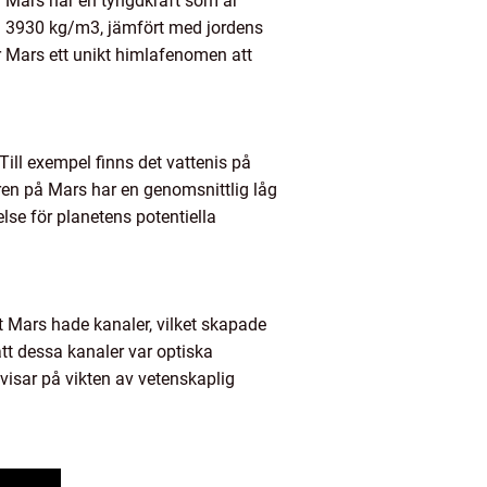
en. Mars har en tyngdkraft som är
rka 3930 kg/m3, jämfört med jordens
r Mars ett unikt himlafenomen att
ill exempel finns det vattenis på
fären på Mars har en genomsnittlig låg
lse för planetens potentiella
t Mars hade kanaler, vilket skapade
att dessa kanaler var optiska
 visar på vikten av vetenskaplig