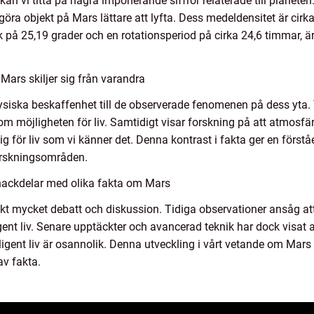
 kan vi titta på några imponerande siffror relaterade till planet
 göra objekt på Mars lättare att lyfta. Dess medeldensitet är ci
 på 25,19 grader och en rotationsperiod på cirka 24,6 timmar, ä
Mars skiljer sig från varandra
ysiska beskaffenhet till de observerade fenomenen på dess yta. T
er om möjligheten för liv. Samtidigt visar forskning på att atmos
g för liv som vi känner det. Denna kontrast i fakta ger en förståe
forskningsområden.
nackdelar med olika fakta om Mars
ckt mycket debatt och diskussion. Tidiga observationer ansåg at
igent liv. Senare upptäckter och avancerad teknik har dock visat 
telligent liv är osannolik. Denna utveckling i vårt vetande om Mars
v fakta.