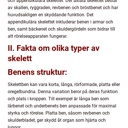
och appendikulära skelettet. Det axiala skelettet består
av skallen, ryggraden, revbenen och bröstbenet och har
huvudsakligen en skyddande funktion. Det
appendikulära skelettet inkluderar benen i armar och
ben, samt bäckenet och skuldergördeln som bidrar till
att rörelseapparaten fungerar.
II. Fakta om olika typer av
skelett
Benens struktur:
Skelettben kan vara korta, långa, rörformade, platta eller
oregelbundna. Denna variation beror på deras funktion
och plats i kroppen. Till exempel är långa ben som
lårbenet och underbenets ben anpassade för maximal
styrka och rörelse. Platta ben, såsom revbenen och
skulderbladet, ger skydd åt organ som hjärta och
lungor.