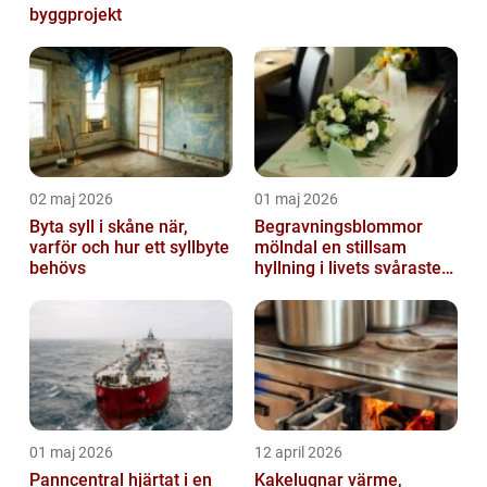
byggprojekt
02 maj 2026
01 maj 2026
Byta syll i skåne när,
Begravningsblommor
varför och hur ett syllbyte
mölndal en stillsam
behövs
hyllning i livets svåraste
stund
01 maj 2026
12 april 2026
Panncentral hjärtat i en
Kakelugnar värme,