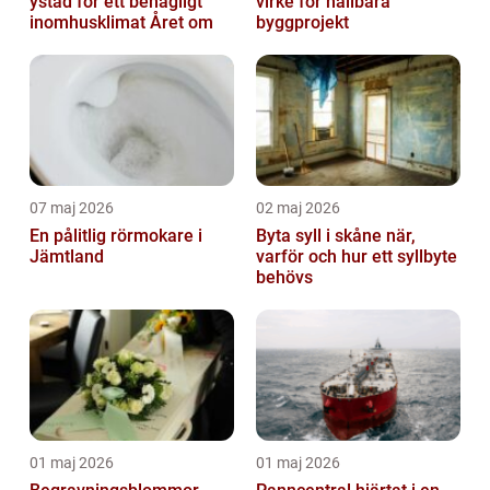
ystad för ett behagligt
virke för hållbara
inomhusklimat Året om
byggprojekt
07 maj 2026
02 maj 2026
En pålitlig rörmokare i
Byta syll i skåne när,
Jämtland
varför och hur ett syllbyte
behövs
01 maj 2026
01 maj 2026