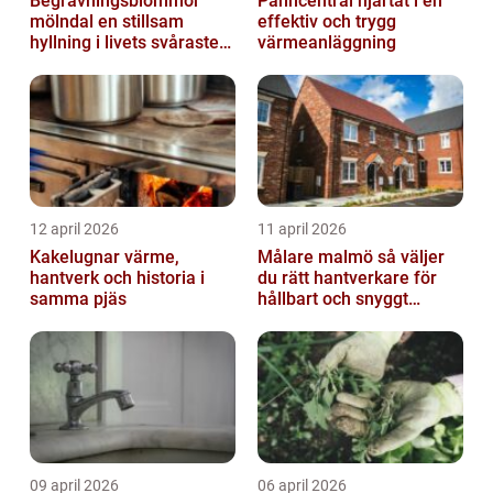
Begravningsblommor
Panncentral hjärtat i en
mölndal en stillsam
effektiv och trygg
hyllning i livets svåraste
värmeanläggning
stund
12 april 2026
11 april 2026
Kakelugnar värme,
Målare malmö så väljer
hantverk och historia i
du rätt hantverkare för
samma pjäs
hållbart och snyggt
resultat
09 april 2026
06 april 2026