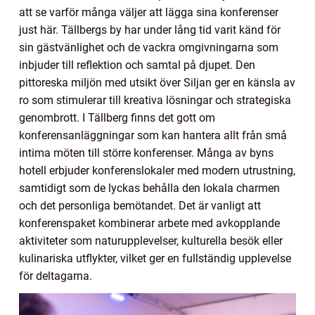
att se varför många väljer att lägga sina konferenser
just här. Tällbergs by har under lång tid varit känd för
sin gästvänlighet och de vackra omgivningarna som
inbjuder till reflektion och samtal på djupet. Den
pittoreska miljön med utsikt över Siljan ger en känsla av
ro som stimulerar till kreativa lösningar och strategiska
genombrott. I Tällberg finns det gott om
konferensanläggningar som kan hantera allt från små
intima möten till större konferenser. Många av byns
hotell erbjuder konferenslokaler med modern utrustning,
samtidigt som de lyckas behålla den lokala charmen
och det personliga bemötandet. Det är vanligt att
konferenspaket kombinerar arbete med avkopplande
aktiviteter som naturupplevelser, kulturella besök eller
kulinariska utflykter, vilket ger en fullständig upplevelse
för deltagarna.