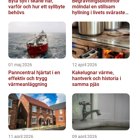
Byta syll i skåne när,
Begravningsblommor
varför och hur ett syllbyte
mölndal en stillsam
behövs
hyllning i livets svåraste
stund
01 maj 2026
12 april 2026
Panncentral hjärtat i en
Kakelugnar värme,
effektiv och trygg
hantverk och historia i
värmeanläggning
samma pjäs
11 april 2026
09 april 2026