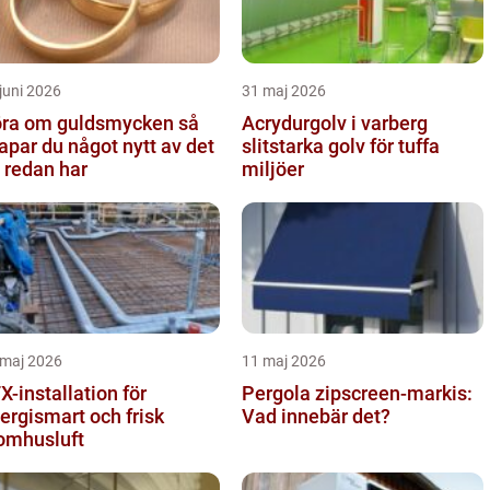
juni 2026
31 maj 2026
ra om guldsmycken så
Acrydurgolv i varberg
apar du något nytt av det
slitstarka golv för tuffa
 redan har
miljöer
 maj 2026
11 maj 2026
X-installation för
Pergola zipscreen-markis:
ergismart och frisk
Vad innebär det?
omhusluft