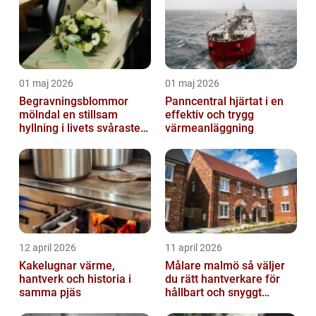
01 maj 2026
01 maj 2026
Begravningsblommor
Panncentral hjärtat i en
mölndal en stillsam
effektiv och trygg
hyllning i livets svåraste
värmeanläggning
stund
12 april 2026
11 april 2026
Kakelugnar värme,
Målare malmö så väljer
hantverk och historia i
du rätt hantverkare för
samma pjäs
hållbart och snyggt
resultat