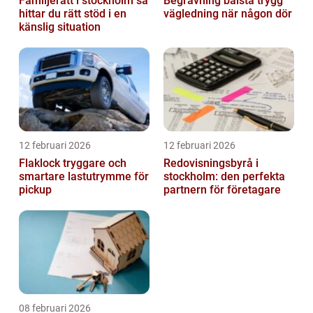
Familjerätt i stockholm så
Begravning bålsta trygg
hittar du rätt stöd i en
vägledning när någon dör
känslig situation
12 februari 2026
12 februari 2026
Flaklock tryggare och
Redovisningsbyrå i
smartare lastutrymme för
stockholm: den perfekta
pickup
partnern för företagare
08 februari 2026