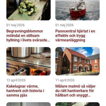
01 maj 2026
01 maj 2026
Begravningsblommor
Panncentral hjärtat i en
mölndal en stillsam
effektiv och trygg
hyllning i livets svåraste
värmeanläggning
stund
12 april 2026
11 april 2026
Kakelugnar värme,
Målare malmö så väljer
hantverk och historia i
du rätt hantverkare för
samma pjäs
hållbart och snyggt
resultat