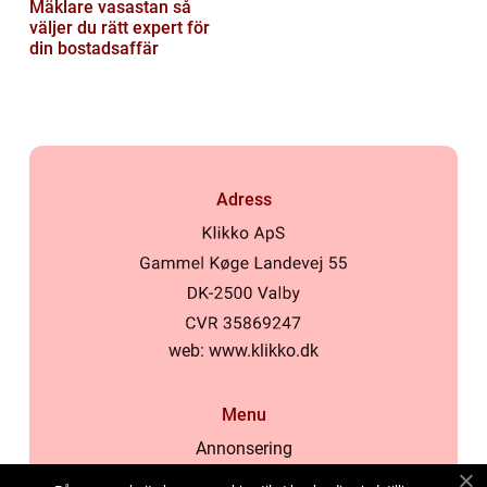
Mäklare vasastan så
väljer du rätt expert för
din bostadsaffär
Adress
web:
www.klikko.dk
Menu
Annonsering
Om oss