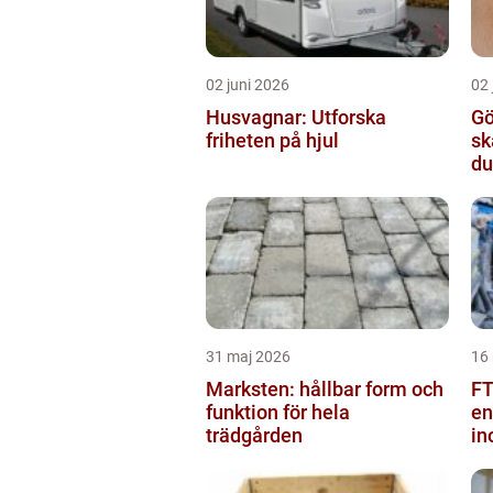
02 juni 2026
02 
Husvagnar: Utforska
Gö
friheten på hjul
sk
du
31 maj 2026
16
Marksten: hållbar form och
FT
funktion för hela
en
trädgården
in