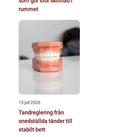
som gör stor skillnad i
rummet
15 juli 2026
Tandreglering från
snedställda tänder till
stabilt bett