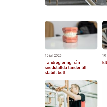
15 juli 2026
10 
Tandreglering från
El
snedställda tänder till
stabilt bett