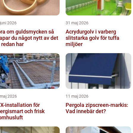
juni 2026
31 maj 2026
ra om guldsmycken så
Acrydurgolv i varberg
apar du något nytt av det
slitstarka golv för tuffa
 redan har
miljöer
 maj 2026
11 maj 2026
X-installation för
Pergola zipscreen-markis:
ergismart och frisk
Vad innebär det?
omhusluft