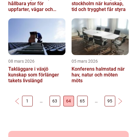
hållbara ytor för
stockholm när kunskap,
uppfarter, vägar och
tid och trygghet får styra
gårdsplaner
08 mars 2026
05 mars 2026
Takläggare i växjö
Konferens halmstad när
kunskap som förlänger
hav, natur och möten
takets livslängd
möts
1
…
63
64
65
…
95