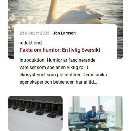
23 oktober 2023
Jon Larsson
redaktionel
Fakta om humlor: En livlig översikt
Introduktion: Humlor är fascinerande
varelser som spelar en viktig roll i
ekosystemet som pollinatörer. Deras unika
egenskaper och beteenden har alltid
fascinerat människor. I denna artikel
kommer vi att ge en djupgående och
högkvalitativ översikt öv...