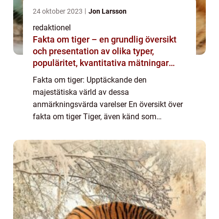
24 oktober 2023
Jon Larsson
redaktionel
Fakta om tiger – en grundlig översikt
och presentation av olika typer,
populäritet, kvantitativa mätningar
samt skillnader och historisk
Fakta om tiger: Upptäckande den
genomgång av fördelar och nackdelar
majestätiska värld av dessa
– allt du behöver veta om dessa
anmärkningsvärda varelser En översikt över
magnifika djur
fakta om tiger Tiger, även känd som
Panthera tigris, är en av världens mest
ikoniska och hotade arter. Med sina slående
strimmor och kraftfulla fys...