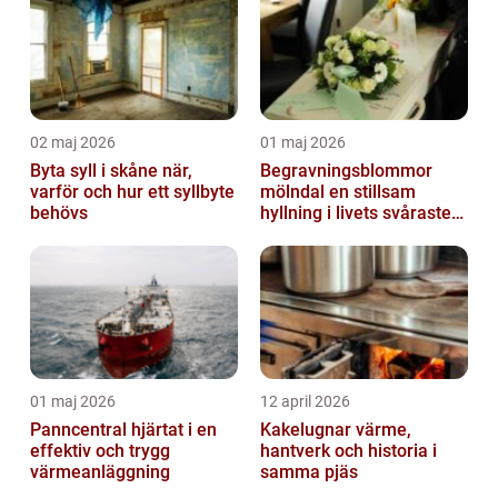
02 maj 2026
01 maj 2026
Byta syll i skåne när,
Begravningsblommor
varför och hur ett syllbyte
mölndal en stillsam
behövs
hyllning i livets svåraste
stund
01 maj 2026
12 april 2026
Panncentral hjärtat i en
Kakelugnar värme,
effektiv och trygg
hantverk och historia i
värmeanläggning
samma pjäs