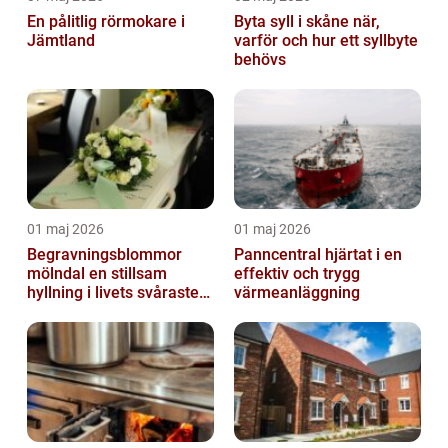
En pålitlig rörmokare i
Byta syll i skåne när,
Jämtland
varför och hur ett syllbyte
behövs
01 maj 2026
01 maj 2026
Begravningsblommor
Panncentral hjärtat i en
mölndal en stillsam
effektiv och trygg
hyllning i livets svåraste
värmeanläggning
stund