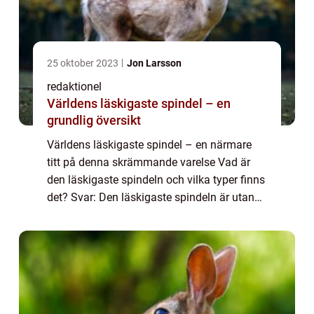
25 oktober 2023
Jon Larsson
redaktionel
Världens läskigaste spindel – en
grundlig översikt
Världens läskigaste spindel – en närmare
titt på denna skrämmande varelse Vad är
den läskigaste spindeln och vilka typer finns
det? Svar: Den läskigaste spindeln är utan
tvekan den brasilianska vandrande spindeln
(Phoneutria sp.). Denna spindel...