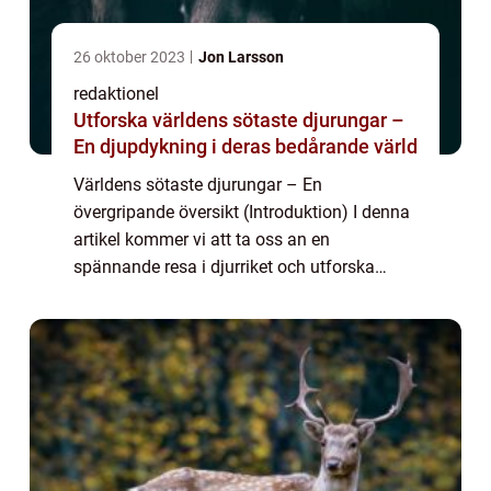
26 oktober 2023
Jon Larsson
redaktionel
Utforska världens sötaste djurungar –
En djupdykning i deras bedårande värld
Världens sötaste djurungar – En
övergripande översikt (Introduktion) I denna
artikel kommer vi att ta oss an en
spännande resa i djurriket och utforska
världens sötaste djurungar. Vi kommer att
ge en grundlig översikt av dessa bedårande
varelse...