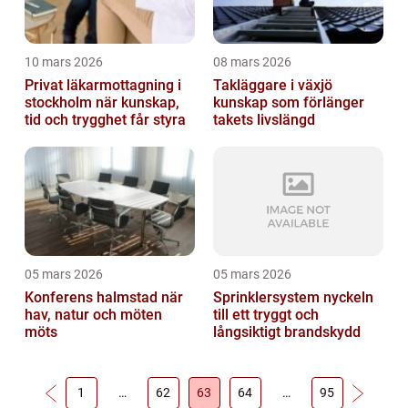
10 mars 2026
08 mars 2026
Privat läkarmottagning i
Takläggare i växjö
stockholm när kunskap,
kunskap som förlänger
tid och trygghet får styra
takets livslängd
05 mars 2026
05 mars 2026
Konferens halmstad när
Sprinklersystem nyckeln
hav, natur och möten
till ett tryggt och
möts
långsiktigt brandskydd
1
…
62
63
64
…
95