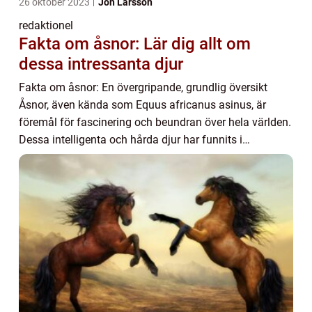
26 oktober 2023
Jon Larsson
redaktionel
Fakta om åsnor: Lär dig allt om
dessa intressanta djur
Fakta om åsnor: En övergripande, grundlig översikt
Åsnor, även kända som Equus africanus asinus, är
föremål för fascinering och beundran över hela världen.
Dessa intelligenta och hårda djur har funnits i
århundraden och har spelat en viktig roll i mä...