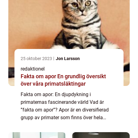
25 oktober 2023
Jon Larsson
redaktionel
Fakta om apor En grundlig översikt
över våra primatsläktingar
Fakta om apor: En djupdykning i
primaternas fascinerande värld Vad är
”fakta om apor”? Apor är en diversifierad
grupp av primater som finns över hela
världen. De är besläktade med människor
och delar många karaktäristika med oss,