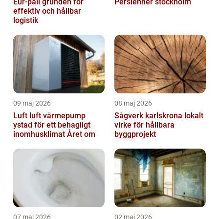
Eur-pall grunden för
Persienner stockholm
effektiv och hållbar
logistik
09 maj 2026
08 maj 2026
Luft luft värmepump
Sågverk karlskrona lokalt
ystad för ett behagligt
virke för hållbara
inomhusklimat Året om
byggprojekt
07 maj 2026
02 maj 2026