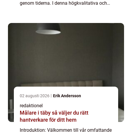
genom tiderna. I denna högkvalitativa och
fördjupande artikel kommer vi att utforska
alla viktiga fakta om T-Rex och ge dig e...
02 augusti 2026
Erik Andersson
redaktionel
Målare i täby så väljer du rätt
hantverkare för ditt hem
Introduktion: Välkommen till vår omfattande