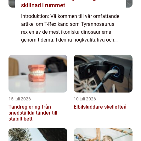
skillnad i rummet
Introduktion: Välkommen till vår omfattande
artikel om T-Rex känd som Tyrannosaurus
rex en av de mest ikoniska dinosaurierna
genom tiderna. I denna högkvalitativa och
fördjupande artikel kommer vi att utforska
alla viktiga fakta om T-Rex och ge dig e...
15 juli 2026
10 juli 2026
Tandreglering från
Elbilsladdare skellefteå
snedställda tänder till
stabilt bett