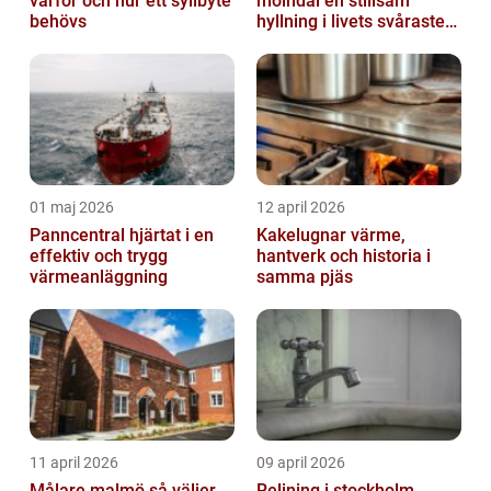
varför och hur ett syllbyte
mölndal en stillsam
behövs
hyllning i livets svåraste
stund
01 maj 2026
12 april 2026
Panncentral hjärtat i en
Kakelugnar värme,
effektiv och trygg
hantverk och historia i
värmeanläggning
samma pjäs
11 april 2026
09 april 2026
Målare malmö så väljer
Relining i stockholm