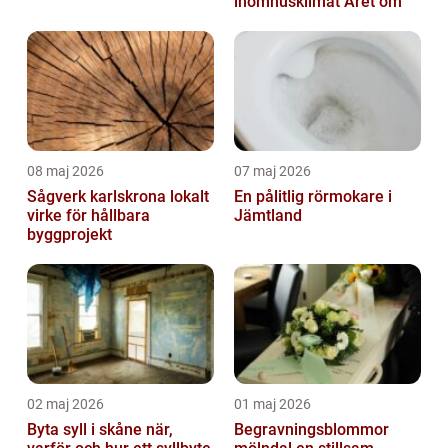
inomhusklimat Året om
08 maj 2026
07 maj 2026
Sågverk karlskrona lokalt
En pålitlig rörmokare i
virke för hållbara
Jämtland
byggprojekt
02 maj 2026
01 maj 2026
Byta syll i skåne när,
Begravningsblommor