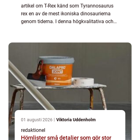
artikel om T-Rex känd som Tyrannosaurus
rex en av de mest ikoniska dinosaurierna
genom tiderna. I denna högkvalitativa och
fördjupande artikel kommer vi att utforska
alla viktiga fakta om T-Rex och ge dig e...
01 augusti 2026
Viktoria Uddenholm
redaktionel
Hörnlister små detaljer som gör stor