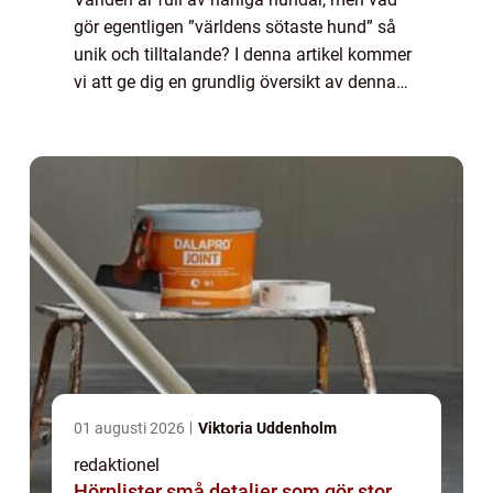
gör egentligen ”världens sötaste hund” så
unik och tilltalande? I denna artikel kommer
vi att ge dig en grundlig översikt av denna
älskvärda varelse, presentera olika typer av
sötaste hundar, und...
01 augusti 2026
Viktoria Uddenholm
redaktionel
Hörnlister små detaljer som gör stor