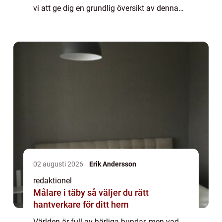
vi att ge dig en grundlig översikt av denna
älskvärda varelse, presentera olika typer av
sötaste hundar, und...
02 augusti 2026
Erik Andersson
redaktionel
Målare i täby så väljer du rätt
hantverkare för ditt hem
Världen är full av härliga hundar, men vad