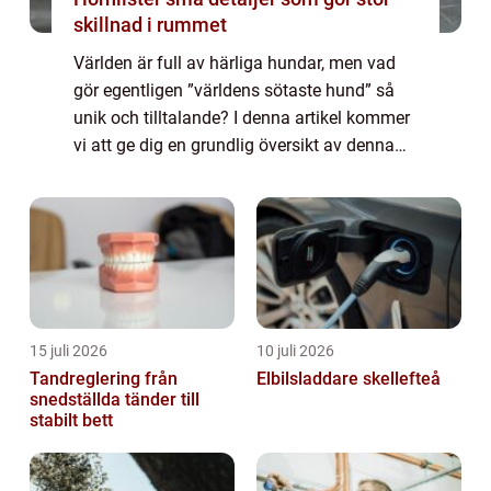
skillnad i rummet
Världen är full av härliga hundar, men vad
gör egentligen ”världens sötaste hund” så
unik och tilltalande? I denna artikel kommer
vi att ge dig en grundlig översikt av denna
älskvärda varelse, presentera olika typer av
sötaste hundar, und...
15 juli 2026
10 juli 2026
Tandreglering från
Elbilsladdare skellefteå
snedställda tänder till
stabilt bett