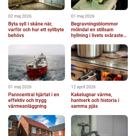
02 maj 2026
01 maj 2026
Byta syll i skåne när,
Begravningsblommor
varför och hur ett syllbyte
mölndal en stillsam
behövs
hyllning i livets svåraste
stund
01 maj 2026
12 april 2026
Panncentral hjärtat i en
Kakelugnar värme,
effektiv och trygg
hantverk och historia i
värmeanläggning
samma pjäs