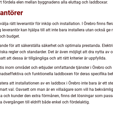
 fördela elen mellan byggnadens alla eluttag och laddboxar.
rantörer
välja rätt leverantör för inköp och installation. I Örebro finns f
g leverantör kan hjälpa till att inte bara installera utan också ge
och budget.
ande för att säkerställa säkerhet och optimala prestanda. Elektri
ektriska regler och standarder. Det är även möjligt att dra nytta av
tt att dessa är tillgängliga och att rätt kriterier är uppfyllda.
tis inom området och erbjuder omfattande tjänster i Örebro och
tnadseffektiva och funktionella laddboxen för deras specifika be
a att installationen av en laddbox i Örebro inte bara är ett st
mart val. Oavsett om man är en villaägare som vill ha bekvämlig
lda och kunder den extra förmånen, finns det lösningar som passa
 övergången till eldrift både enkel och fördelaktig.