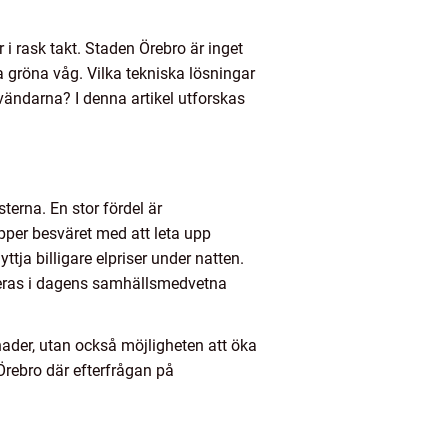
 i rask takt. Staden Örebro är inget
 gröna våg. Vilka tekniska lösningar
ändarna? I denna artikel utforskas
erna. En stor fördel är
ipper besväret med att leta upp
ja billigare elpriser under natten.
rderas i dagens samhällsmedvetna
nader, utan också möjligheten att öka
Örebro där efterfrågan på