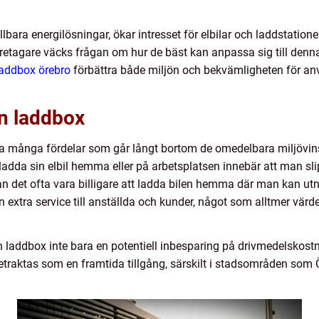
lbara energilösningar, ökar intresset för elbilar och laddstationer
retagare väcks frågan om hur de bäst kan anpassa sig till denna
laddbox örebro
förbättra både miljön och bekvämligheten för anv
n laddbox
ha många fördelar som går långt bortom de omedelbara miljövinst
ladda sin elbil hemma eller på arbetsplatsen innebär att man sl
det ofta vara billigare att ladda bilen hemma där man kan utnytt
n extra service till anställda och kunder, något som alltmer vä
n laddbox inte bara en potentiell inbesparing på drivmedelskost
traktas som en framtida tillgång, särskilt i stadsområden som 