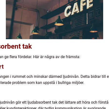
sorbent tak
kan ge flera fördelar. Här är några av de främsta:
rt
langen i rummet och minskar därmed ljudnivån. Detta bidrar till 
aterade problem som kan uppstå i bullriga miljöer.
nivån gör ett ljudabsorbent tak det lättare att höra och förstå tal
eller kundinteraktioner, där tydlig kommunikation är avgörande.