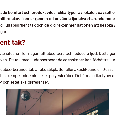
 både komfort och produktivitet i olika typer av lokaler, oavsett 
 förbättra akustiken är genom att använda ljudabsorberande mater
ed ljudabsorbent tak och ge dig rekommendationen att besöka Aku
gar.
ent tak?
aterialet har förmågan att absorbera och reducera ljud. Detta gör 
vån. Ett tak med ljudabsorberande egenskaper kan förbättra ljudm
udabsorberande tak är akustikplattor eller akustikpaneler. Dessa 
 exempel mineralull eller polyesterfiber. Det finns olika typer a
 och estetiska preferenser.