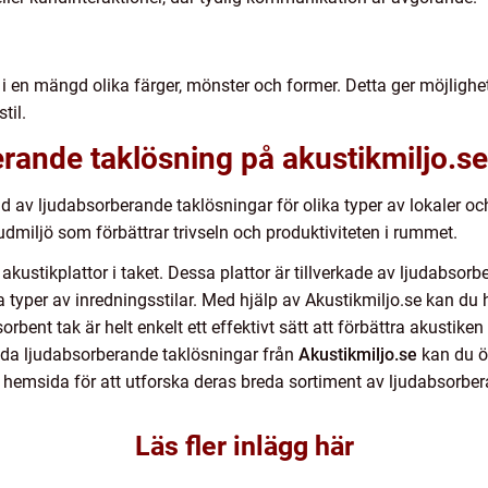
 en mängd olika färger, mönster och former. Detta ger möjlighet a
til.
berande taklösning på akustikmiljo.se
bud av ljudabsorberande taklösningar för olika typer av lokaler
dmiljö som förbättrar trivseln och produktiviteten i rummet.
 akustikplattor i taket. Dessa plattor är tillverkade av ljudabsorb
a typer av inredningsstilar. Med hjälp av Akustikmiljo.se kan du 
bent tak är helt enkelt ett effektivt sätt att förbättra akustike
nda ljudabsorberande taklösningar från
Akustikmiljo.se
kan du ök
hemsida för att utforska deras breda sortiment av ljudabsorber
Läs fler inlägg här