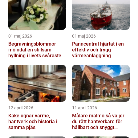
01 maj 2026
01 maj 2026
Begravningsblommor
Panncentral hjärtat i en
mölndal en stillsam
effektiv och trygg
hyllning i livets svåraste
värmeanläggning
stund
12 april 2026
11 april 2026
Kakelugnar värme,
Målare malmö så väljer
hantverk och historia i
du rätt hantverkare för
samma pjäs
hållbart och snyggt
resultat