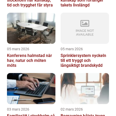
stockholm när kunskap,
kunskap som förlänger
tid och trygghet får styra
takets livslängd
05 mars 2026
05 mars 2026
Konferens halmstad när
Sprinklersystem nyckeln
hav, natur och möten
till ett tryggt och
möts
långsiktigt brandskydd
03 mars 2026
02 mars 2026
Familjerätt i stockholm så
Begravning bålsta trygg