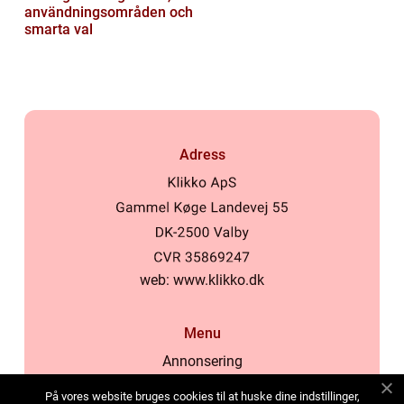
användningsområden och
smarta val
Adress
web:
www.klikko.dk
Menu
Annonsering
Om oss
På vores website bruges cookies til at huske dine indstillinger,