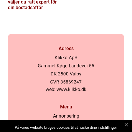
väljer du rätt expert för
din bostadsaffär
Adress
web:
www.klikko.dk
Menu
Annonsering
Om oss
På vores website bruges cookies til at huske dine indstillinger,
Cookies