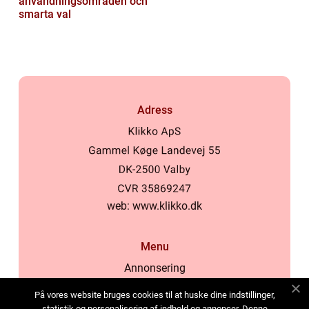
användningsområden och
smarta val
Adress
web:
www.klikko.dk
Menu
Annonsering
Om oss
På vores website bruges cookies til at huske dine indstillinger,
Cookies
statistik og personalisering af indhold og annoncer. Denne