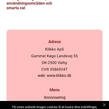
användningsområden och
smarta val
Adress
web:
www.klikko.dk
Menu
Annonsering
Om oss
På vores website bruges cookies til at huske dine indstillinger,