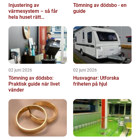
Injustering av
Tömning av dödsbo - en
värmesystem – så får
guide
hela huset rätt
temperatur
02 juni 2026
02 juni 2026
Tömning av dödsbo:
Husvagnar: Utforska
Praktisk guide när livet
friheten på hjul
vänder