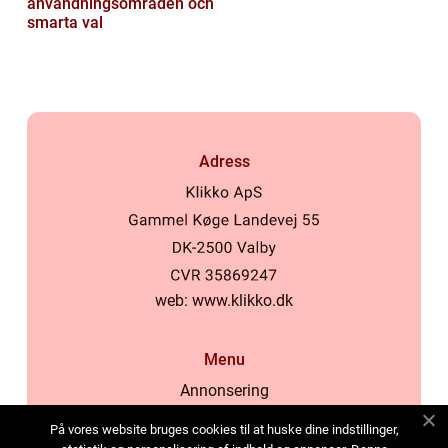
användningsområden och
smarta val
Adress
web:
www.klikko.dk
Menu
Annonsering
Om oss
På vores website bruges cookies til at huske dine indstillinger,
Cookies