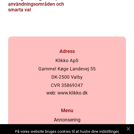
användningsområden och
smarta val
Adress
web:
www.klikko.dk
Menu
Annonsering
Om oss
På vores website bruges cookies til at huske dine indstillinger,