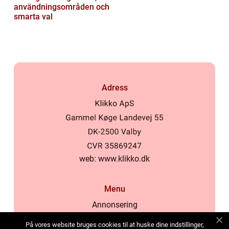
användningsområden och
smarta val
Adress
web:
www.klikko.dk
Menu
Annonsering
Om oss
På vores website bruges cookies til at huske dine indstillinger,