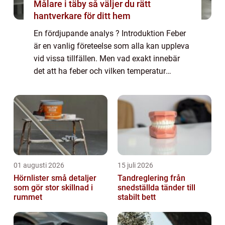
Målare i täby så väljer du rätt
hantverkare för ditt hem
En fördjupande analys ? Introduktion Feber
är en vanlig företeelse som alla kan uppleva
vid vissa tillfällen. Men vad exakt innebär
det att ha feber och vilken temperatur
betraktas som feber? I denna artikel kommer
vi att ge en grundlig översikt över...
01 augusti 2026
15 juli 2026
Hörnlister små detaljer
Tandreglering från
som gör stor skillnad i
snedställda tänder till
rummet
stabilt bett