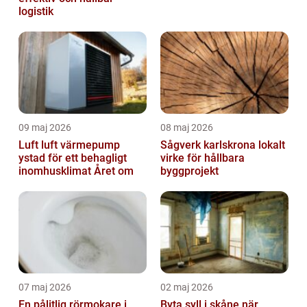
logistik
09 maj 2026
08 maj 2026
Luft luft värmepump
Sågverk karlskrona lokalt
ystad för ett behagligt
virke för hållbara
inomhusklimat Året om
byggprojekt
07 maj 2026
02 maj 2026
En pålitlig rörmokare i
Byta syll i skåne när,