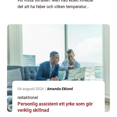
vid vissa tillfällen. Men vad exakt innebär
det att ha feber och vilken temperatur
betraktas som feber? I denna artikel kommer
vi att ge en grundlig översikt över...
04 augusti 2026
Amanda Eklund
redaktionel
Personlig assistent ett yrke som gör
verklig skillnad