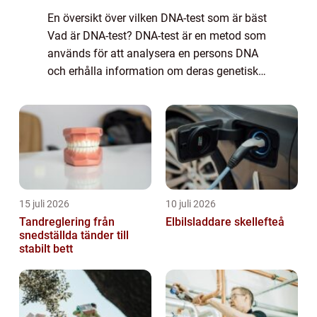
En översikt över vilken DNA-test som är bäst
Vad är DNA-test? DNA-test är en metod som
används för att analysera en persons DNA
och erhålla information om deras genetiska
arv och möjliga hälsorisker. Genom att
studera specifika områden av DNA kan
man...
15 juli 2026
10 juli 2026
Tandreglering från
Elbilsladdare skellefteå
snedställda tänder till
stabilt bett