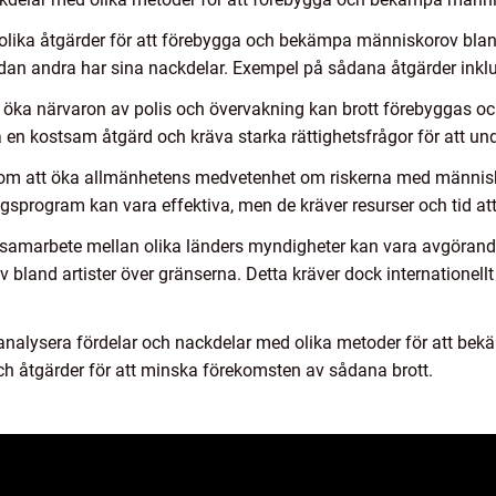
t olika åtgärder för att förebygga och bekämpa människorov blan
dan andra har sina nackdelar. Exempel på sådana åtgärder inklu
 öka närvaron av polis och övervakning kan brott förebyggas 
 en kostsam åtgärd och kräva starka rättighetsfrågor för att u
m att öka allmänhetens medvetenhet om riskerna med människoro
sprogram kan vara effektiva, men de kräver resurser och tid a
ra samarbete mellan olika länders myndigheter kan vara avgörande
and artister över gränserna. Detta kräver dock internationellt
h analysera fördelar och nackdelar med olika metoder för att be
 och åtgärder för att minska förekomsten av sådana brott.