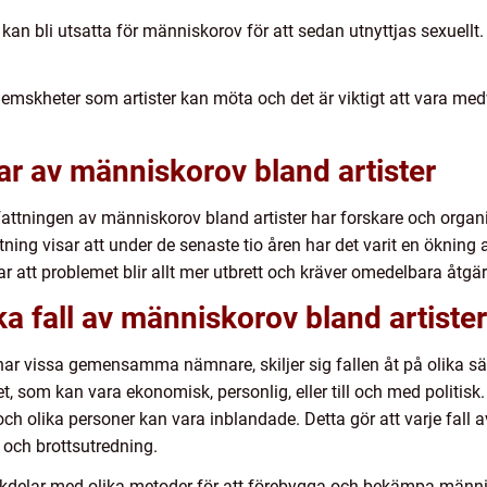
r kan bli utsatta för människorov för att sedan utnyttjas sexuellt
emskheter som artister kan möta och det är viktigt att vara me
ar av människorov bland artister
mfattningen av människorov bland artister har forskare och organ
ing visar att under de senaste tio åren har det varit en ökning a
att problemet blir allt mer utbrett och kräver omedelbara åtgärd
ka fall av människorov bland artister
har vissa gemensamma nämnare, skiljer sig fallen åt på olika sätt
t, som kan vara ekonomisk, personlig, eller till och med politi
 olika personer kan vara inblandade. Detta gör att varje fall a
s och brottsutredning.
kdelar med olika metoder för att förebygga och bekämpa männis