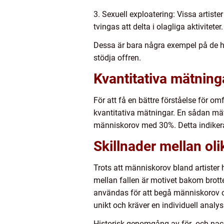
3. Sexuell exploatering: Vissa artiste
tvingas att delta i olagliga aktiviteter.
Dessa är bara några exempel på de h
stödja offren.
Kvantitativa mätning
För att få en bättre förståelse för o
kvantitativa mätningar. En sådan mätn
människorov med 30%. Detta indikerar 
Skillnader mellan oli
Trots att människorov bland artister 
mellan fallen är motivet bakom brotte
användas för att begå människorov och
unikt och kräver en individuell analy
Historisk genomgång av för- och nac