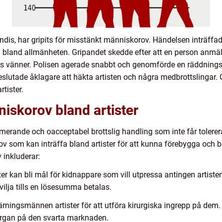
kändis, har gripits för misstänkt människorov. Händelsen inträf
 bland allmänheten. Gripandet skedde efter att en person anmäl
dess vänner. Polisen agerade snabbt och genomförde en räddnings
eslutade åklagare att häkta artisten och några medbrottslingar
tister.
iskorov bland artister
merande och oacceptabel brottslig handling som inte får tolereras
ov som kan inträffa bland artister för att kunna förebygga och
inkluderar:
r kan bli mål för kidnappare som vill utpressa antingen artisten 
 vilja tills en lösesumma betalas.
ärningsmännen artister för att utföra kirurgiska ingrepp på dem. 
a organ på den svarta marknaden.