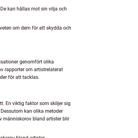
. De kan hållas mot sin vilja och
dveten om dem för att skydda och
isationer genomfört olika
v rapporter om artistrelaterat
er för att tacklas.
. En viktig faktor som skiljer sig
sk. Dessutom kan olika metoder
v människorov bland artister blir
korov bland artister