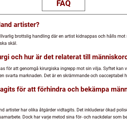
FAQ
and artister?
lvarlig brottslig handling där en artist kidnappas och hålls mot s
ska skäl.
rgi och hur är det relaterat till människor
as för att genomgå kirurgiska ingrepp mot sin vilja. Syftet kan v
å den svarta marknaden. Det är en skrämmande och oacceptabel h
dtagits för att förhindra och bekämpa män
 artister har olika åtgärder vidtagits. Det inkluderar ökad poli
samarbete. Dock har varje metod sina för- och nackdelar som be