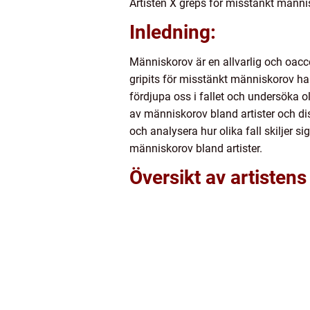
Artisten X greps för misstänkt männi
Inledning:
Människorov är en allvarlig och oacce
gripits för misstänkt människorov h
fördjupa oss i fallet och undersöka o
av människorov bland artister och di
och analysera hur olika fall skiljer 
människorov bland artister.
Översikt av artisten