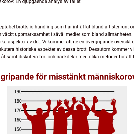
skorov: En djupgående analys av fallet
ptabel brottslig handling som har inträffat bland artister runt om
ar väckt uppmärksamhet i såväl medier som bland allmänheten. I
lika aspekter av det. Vi kommer att ge en övergripande översikt 
skutera historiska aspekter av dessa brott. Dessutom kommer vi 
sig åt samt diskutera för- och nackdelar med olika metoder för a
s gripande för misstänkt människoro