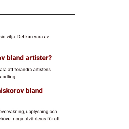
in vilja. Det kan vara av
ov bland artister?
ara att förändra artistens
andling.
niskorov bland
sövervakning, upplysning och
höver noga utvärderas för att