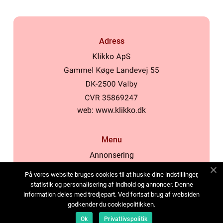
Adress
web:
www.klikko.dk
Menu
Annonsering
Om oss
På vores website bruges cookies til at huske dine indstillinger,
Cookies
statistik og personalisering af indhold og annoncer. Denne
information deles med tredjepart. Ved fortsat brug af websiden
Kontakta oss
godkender du cookiepolitikken.
Sitemap
Ok
Privatlivspolitik