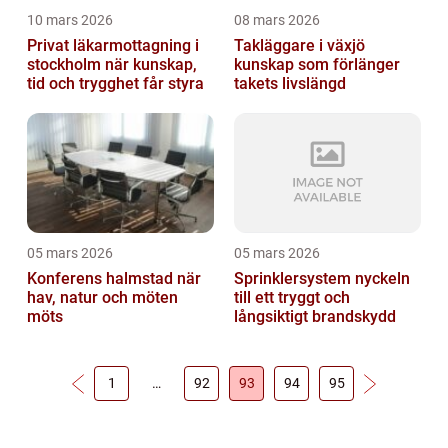
10 mars 2026
08 mars 2026
Privat läkarmottagning i
Takläggare i växjö
stockholm när kunskap,
kunskap som förlänger
tid och trygghet får styra
takets livslängd
05 mars 2026
05 mars 2026
Konferens halmstad när
Sprinklersystem nyckeln
hav, natur och möten
till ett tryggt och
möts
långsiktigt brandskydd
1
…
92
93
94
95