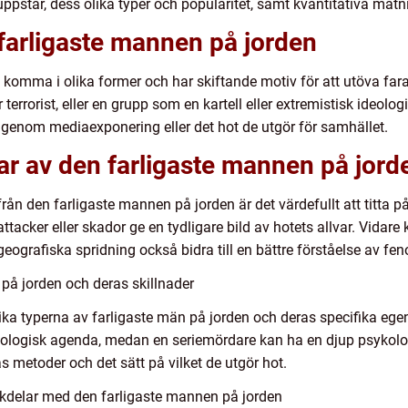
ppstår, dess olika typer och popularitet, samt kvantitativa mätn
farligaste mannen på jorden
omma i olika former och har skiftande motiv för att utöva fara.
errorist, eller en grupp som en kartell eller extremistisk ideolog
n genom mediaexponering eller det hot de utgör för samhället.
ar av den farligaste mannen på jord
rån den farligaste mannen på jorden är det värdefullt att titta p
l attacker eller skador ge en tydligare bild av hotets allvar. Vid
geografiska spridning också bidra till en bättre förståelse av fe
 på jorden och deras skillnader
lika typerna av farligaste män på jorden och deras specifika egen
ideologisk agenda, medan en seriemördare kan ha en djup psykolog
 metoder och det sätt på vilket de utgör hot.
kdelar med den farligaste mannen på jorden