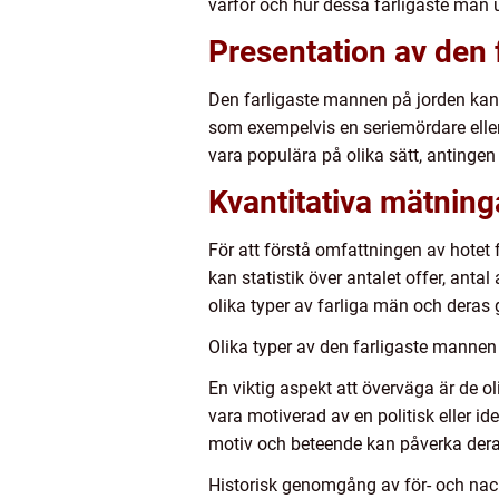
varför och hur dessa farligaste män u
Presentation av den 
Den farligaste mannen på jorden kan k
som exempelvis en seriemördare eller t
vara populära på olika sätt, antinge
Kvantitativa mätning
För att förstå omfattningen av hotet f
kan statistik över antalet offer, anta
olika typer av farliga män och deras 
Olika typer av den farligaste mannen
En viktig aspekt att överväga är de o
vara motiverad av en politisk eller 
motiv och beteende kan påverka deras
Historisk genomgång av för- och nac