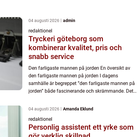
04 augusti 2026
admin
redaktionel
Tryckeri göteborg som
kombinerar kvalitet, pris och
snabb service
Den farligaste mannen på jorden En översikt av
den farligaste mannen på jorden I dagens
samhälle är begreppet ”den farligaste mannen på
jorden” både fascinerande och skrämmande. Det
refererar till individer eller grupper som utgör hot
mot...
04 augusti 2026
Amanda Eklund
redaktionel
Personlig assistent ett yrke som
gör verklig skillnad