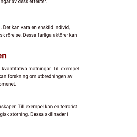
ingar av dess effekter.
 Det kan vara en enskild individ,
isk rörelse. Dessa farliga aktörer kan
en
å kvantitativa mätningar. Till exempel
are kan forskning om utbredningen av
nomenet.
skaper. Till exempel kan en terrorist
isk störning. Dessa skillnader i