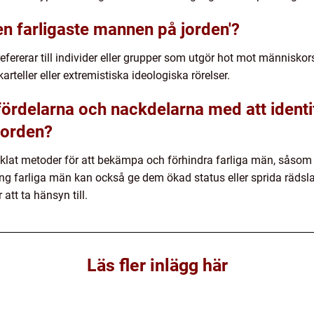
en farligaste mannen på jorden'?
fererar till individer eller grupper som utgör hot mot människo
karteller eller extremistiska ideologiska rörelser.
 fördelarna och nackdelarna med att ident
jorden?
cklat metoder för att bekämpa och förhindra farliga män, såsom u
 farliga män kan också ge dem ökad status eller sprida rädsla
att ta hänsyn till.
Läs fler inlägg här