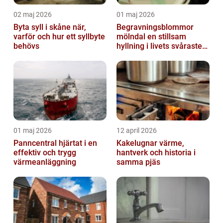
02 maj 2026
01 maj 2026
Byta syll i skåne när,
Begravningsblommor
varför och hur ett syllbyte
mölndal en stillsam
behövs
hyllning i livets svåraste
stund
01 maj 2026
12 april 2026
Panncentral hjärtat i en
Kakelugnar värme,
effektiv och trygg
hantverk och historia i
värmeanläggning
samma pjäs