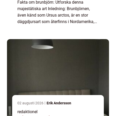
Fakta om brunbjörn: Utforska denna
majestätiska art Inledning: Brunbjörnen,
även känd som Ursus arctos, är en stor
däggdjursart som återfinns i Nordamerika,
Europa och Asien. Med sitt distinkta
utseende och fascinerande beteende har
brunbjörnen locka...
02 augusti 2026
Erik Andersson
redaktionel