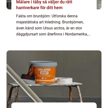
Målare i täby så väljer du rätt
hantverkare för ditt hem
Fakta om brunbjörn: Utforska denna
majestätiska art Inledning: Brunbjörnen,
även känd som Ursus arctos, är en stor
däggdjursart som återfinns i Nordamerika,
Europa och Asien. Med sitt distinkta
utseende och fascinerande beteende har
brunbjörnen locka...