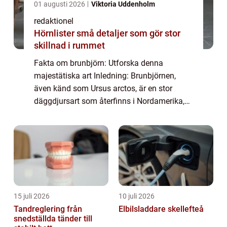
01 augusti 2026
Viktoria Uddenholm
redaktionel
Hörnlister små detaljer som gör stor
skillnad i rummet
Fakta om brunbjörn: Utforska denna
majestätiska art Inledning: Brunbjörnen,
även känd som Ursus arctos, är en stor
däggdjursart som återfinns i Nordamerika,
Europa och Asien. Med sitt distinkta
utseende och fascinerande beteende har
brunbjörnen locka...
15 juli 2026
10 juli 2026
Tandreglering från
Elbilsladdare skellefteå
snedställda tänder till