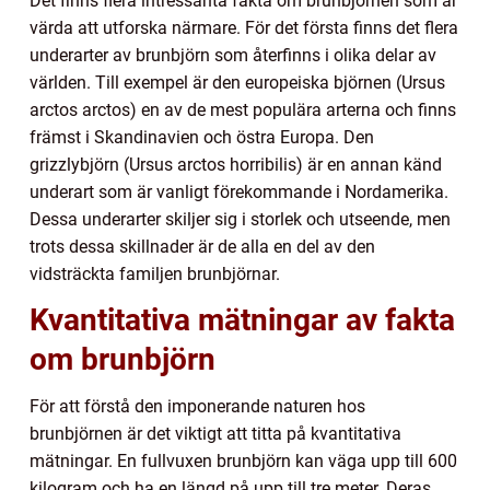
Det finns flera intressanta fakta om brunbjörnen som är
värda att utforska närmare. För det första finns det flera
underarter av brunbjörn som återfinns i olika delar av
världen. Till exempel är den europeiska björnen (Ursus
arctos arctos) en av de mest populära arterna och finns
främst i Skandinavien och östra Europa. Den
grizzlybjörn (Ursus arctos horribilis) är en annan känd
underart som är vanligt förekommande i Nordamerika.
Dessa underarter skiljer sig i storlek och utseende, men
trots dessa skillnader är de alla en del av den
vidsträckta familjen brunbjörnar.
Kvantitativa mätningar av fakta
om brunbjörn
För att förstå den imponerande naturen hos
brunbjörnen är det viktigt att titta på kvantitativa
mätningar. En fullvuxen brunbjörn kan väga upp till 600
kilogram och ha en längd på upp till tre meter. Deras