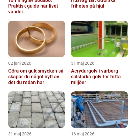
Tömning av dödsbo:
Husvagnar: Utforska
Praktisk guide när livet
friheten på hjul
vänder
02 juni 2026
31 maj 2026
Göra om guldsmycken så
Acrydurgolv i varberg
skapar du något nytt av
slitstarka golv för tuffa
det du redan har
miljöer
31 maj 2026
16 maj 2026