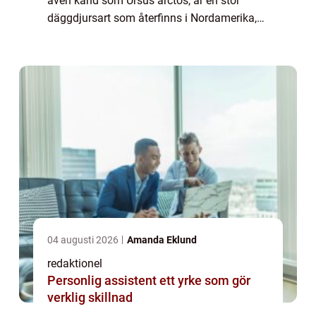
även känd som Ursus arctos, är en stor
däggdjursart som återfinns i Nordamerika,
Europa och Asien. Med sitt distinkta
utseende och fascinerande beteende har
brunbjörnen locka...
04 augusti 2026
Amanda Eklund
redaktionel
Personlig assistent ett yrke som gör
verklig skillnad