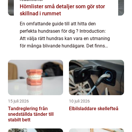
Hörnlister små detaljer som gör stor
skillnad i rummet
En omfattande guide till att hitta den
perfekta hundrasen för dig ? Introduction:
Att välja rätt hundras kan vara en utmaning
för många blivande hundägare. Det finns
hundratals olika raser att välja mellan och
varje ras har sina unika egenskaper och ...
15 juli 2026
10 juli 2026
Tandreglering från
Elbilsladdare skellefteå
snedställda tänder till
stabilt bett