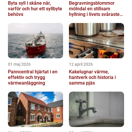
Byta syll i skåne när,
Begravningsblommor
varför och hur ett syllbyte
mölndal en stillsam
behövs
hyllning i livets svåraste
stund
01 maj 2026
12 april 2026
Panncentral hjärtat i en
Kakelugnar värme,
effektiv och trygg
hantverk och historia i
värmeanläggning
samma pjäs