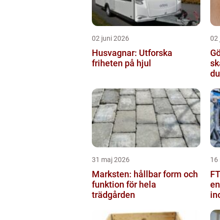
02 juni 2026
02 
Husvagnar: Utforska
Gö
friheten på hjul
sk
du
31 maj 2026
16
Marksten: hållbar form och
FT
funktion för hela
en
trädgården
in