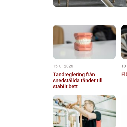
15 juli 2026
10 
Tandreglering från
El
snedställda tänder till
stabilt bett