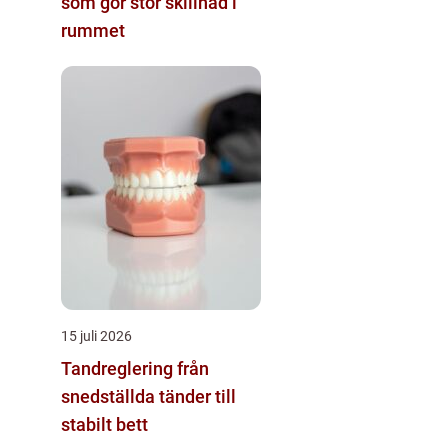
som gör stor skillnad i
rummet
15 juli 2026
Tandreglering från
snedställda tänder till
stabilt bett