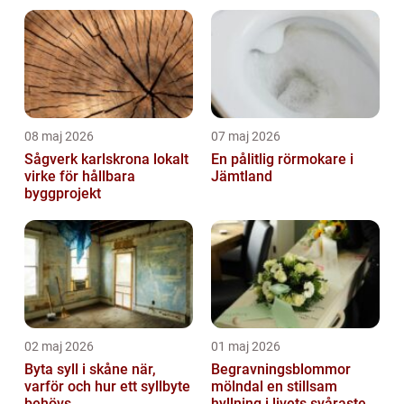
08 maj 2026
07 maj 2026
Sågverk karlskrona lokalt
En pålitlig rörmokare i
virke för hållbara
Jämtland
byggprojekt
02 maj 2026
01 maj 2026
Byta syll i skåne när,
Begravningsblommor
varför och hur ett syllbyte
mölndal en stillsam
behövs
hyllning i livets svåraste