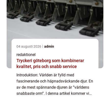
04 augusti 2026
admin
redaktionel
Tryckeri göteborg som kombinerar
kvalitet, pris och snabb service
Introduktion: Världen är fylld med
fascinerande och häpnadsväckande djur. En
av de mest spännande djuren är ”världens
snabbaste orm”. I denna artikel kommer vi
att utforska vad det innebär att vara en orm
med en otrolig hastighet och ta e...