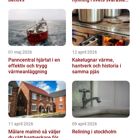
stund
01 maj 2026
12 april 2026
Panncentral hjärtat i en
Kakelugnar värme,
effektiv och trygg
hantverk och historia i
värmeanläggning
samma pjäs
11 april 2026
09 april 2026
Målare malmö så väljer
Relining i stockholm
du rätt hantverkare för