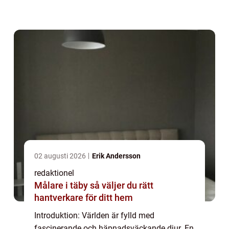
att utforska vad det innebär att vara en orm
med en otrolig hastighet och ta e...
02 augusti 2026
Erik Andersson
redaktionel
Målare i täby så väljer du rätt
hantverkare för ditt hem
Introduktion: Världen är fylld med
fascinerande och häpnadsväckande djur. En