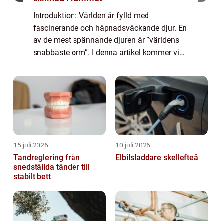
Introduktion: Världen är fylld med
fascinerande och häpnadsväckande djur. En
av de mest spännande djuren är ”världens
snabbaste orm”. I denna artikel kommer vi
att utforska vad det innebär att vara en orm
med en otrolig hastighet och ta e...
15 juli 2026
10 juli 2026
Tandreglering från
Elbilsladdare skellefteå
snedställda tänder till
stabilt bett