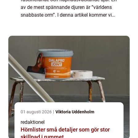
av de mest spännande djuren är ”världens
snabbaste orm”. I denna artikel kommer vi
att utforska vad det innebär att vara en orm
med en otrolig hastighet och ta e...
01 augusti 2026
Viktoria Uddenholm
redaktionel
Hörnlister små detaljer som gör stor
skillnad i rummet