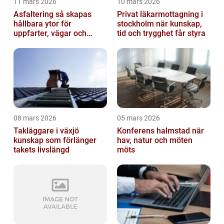
11 mars 2026
10 mars 2026
Asfaltering så skapas
Privat läkarmottagning i
hållbara ytor för
stockholm när kunskap,
uppfarter, vägar och
tid och trygghet får styra
gårdsplaner
08 mars 2026
05 mars 2026
Takläggare i växjö
Konferens halmstad när
kunskap som förlänger
hav, natur och möten
takets livslängd
möts