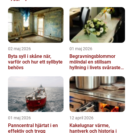
02 maj 2026
01 maj 2026
Byta syll i skåne när,
Begravningsblommor
varför och hur ett syllbyte
mölndal en stillsam
behövs
hyllning i livets svåraste
stund
01 maj 2026
12 april 2026
Panncentral hjärtat i en
Kakelugnar värme,
effektiv och trygg
hantverk och historia i